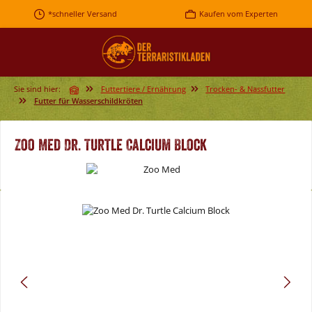
Zum Hauptinhalt springen
*schneller Versand
Kaufen vom Experten
Sie sind hier:
Futtertiere / Ernährung
Trocken- & Nassfutter
Futter für Wasserschildkröten
Zoo Med Dr. Turtle Calcium Block
Bildergalerie überspringen