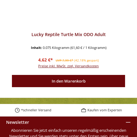
Lucky Reptile Turtle Mix ODO Adult
Inhalt:
0.075 Kilogramm
(61,60 € / 1 Kilogramm)
Verkaufspreis:
Regulärer Preis:
4,62 €*
UVP 7,99 €*
(42.18% gespart)
Preise inkl. MwSt. zzgl. Versandkosten
In den Warenkorb
*schneller Versand
Kaufen vom Experten
Newsletter
Abonnieren Sie jetzt einfach unseren regelmäßig erscheinenden
Newsletter und Sie werden stets unter den Ersten sein, über neue