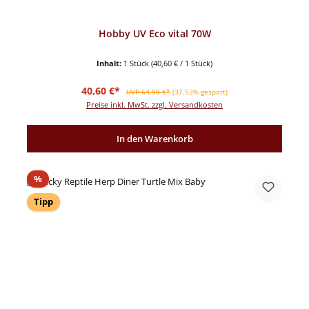
Hobby UV Eco vital 70W
Inhalt:
1 Stück
(40,60 € / 1 Stück)
Verkaufspreis:
Regulärer Preis:
40,60 €*
UVP 64,99 €*
(37.53% gespart)
Preise inkl. MwSt. zzgl. Versandkosten
In den Warenkorb
Rabatt
%
Tipp