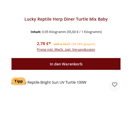
Lucky Reptile Herp Diner Turtle Mix Baby
Inhalt:
0.05 Kilogramm
(55,60 € / 1 Kilogramm)
Verkaufspreis:
Regulärer Preis:
2,78 €*
UVP 4,49 €*
(38.08% gespart)
Preise inkl. MwSt. zzgl. Versandkosten
In den Warenkorb
Tipp