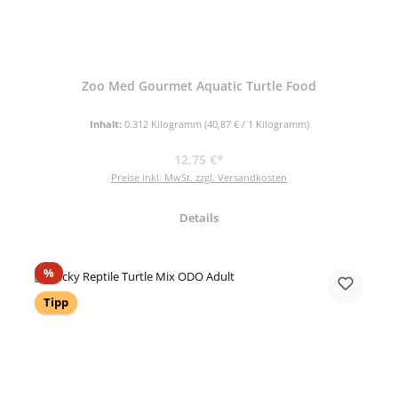
Zoo Med Gourmet Aquatic Turtle Food
Inhalt:
0.312 Kilogramm
(40,87 € / 1 Kilogramm)
Regulärer Preis:
12,75 €*
Preise inkl. MwSt. zzgl. Versandkosten
Details
Rabatt
%
Tipp