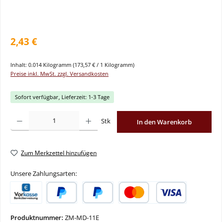
2,43 €
Inhalt:
0.014 Kilogramm
(173,57 € / 1 Kilogramm)
Preise inkl. MwSt. zzgl. Versandkosten
Sofort verfügbar, Lieferzeit: 1-3 Tage
Produkt Anzahl: Gib den gewünschten Wert ein oder benutze die Schaltflächen um
Stk
In den Warenkorb
Zum Merkzettel hinzufügen
Unsere Zahlungsarten:
Vorkasse
PayPal
Später Bezahlen
Kredit- oder Debitkarte
Produktnummer:
ZM-MD-11E