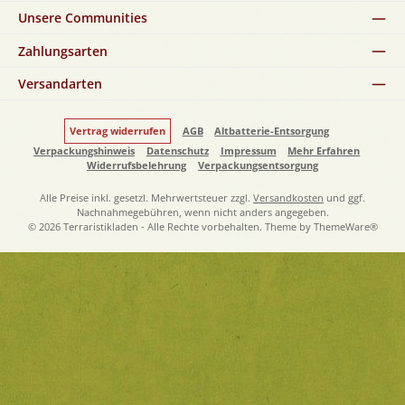
Unsere Communities
Zahlungsarten
Versandarten
Vertrag widerrufen
AGB
Altbatterie-Entsorgung
Verpackungshinweis
Datenschutz
Impressum
Mehr Erfahren
Widerrufsbelehrung
Verpackungsentsorgung
Alle Preise inkl. gesetzl. Mehrwertsteuer zzgl.
Versandkosten
und ggf.
Nachnahmegebühren, wenn nicht anders angegeben.
© 2026 Terraristikladen - Alle Rechte vorbehalten. Theme by
ThemeWare®