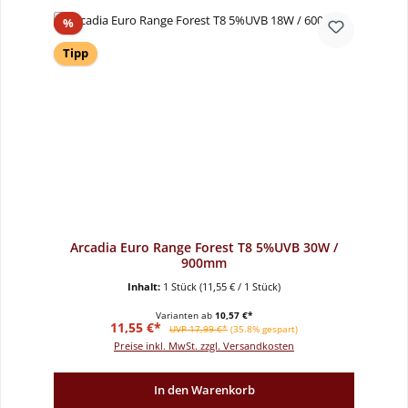
Rabatt
%
Tipp
Arcadia Euro Range Forest T8 5%UVB 30W /
900mm
Inhalt:
1 Stück
(11,55 € / 1 Stück)
Varianten ab
10,57 €*
Verkaufspreis:
Regulärer Preis:
11,55 €*
UVP 17,99 €*
(35.8% gespart)
Preise inkl. MwSt. zzgl. Versandkosten
In den Warenkorb