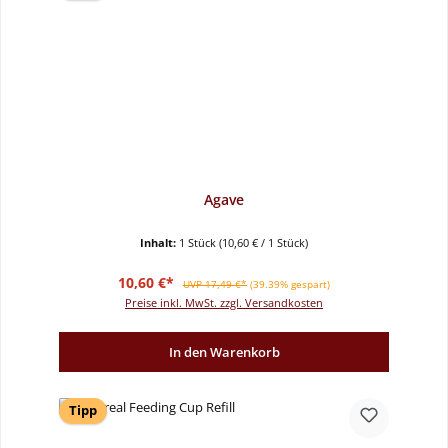
Agave
Inhalt:
1 Stück
(10,60 € / 1 Stück)
Verkaufspreis:
Regulärer Preis:
10,60 €*
UVP 17,49 €*
(39.39% gespart)
Preise inkl. MwSt. zzgl. Versandkosten
In den Warenkorb
Tipp