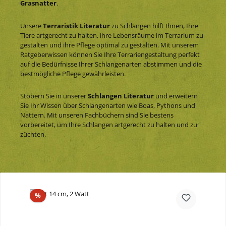
Grasnatter
.
Unsere
Terraristik Literatur
zu Schlangen hilft Ihnen, Ihre
Tiere artgerecht zu halten, ihre Lebensräume im Terrarium zu
gestalten und ihre Pflege optimal zu gestalten. Mit unserem
Ratgeberwissen können Sie Ihre Terrariengestaltung perfekt
auf die Bedürfnisse Ihrer Schlangenarten abstimmen und die
bestmögliche Pflege gewährleisten.
Stöbern Sie in unserer
Schlangen Literatur
und erweitern
Sie Ihr Wissen über Schlangenarten wie Boas, Pythons und
Nattern. Mit unseren Fachbüchern sind Sie bestens
vorbereitet, um Ihre Schlangen artgerecht zu halten und zu
züchten.
Produktgalerie überspringen
Rabatt
%