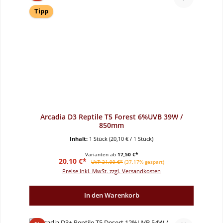
Tipp
Arcadia D3 Reptile T5 Forest 6%UVB 39W /
850mm
Inhalt:
1 Stück
(20,10 € / 1 Stück)
Varianten ab
17,50 €*
Verkaufspreis:
Regulärer Preis:
20,10 €*
UVP 31,99 €*
(37.17% gespart)
Preise inkl. MwSt. zzgl. Versandkosten
In den Warenkorb