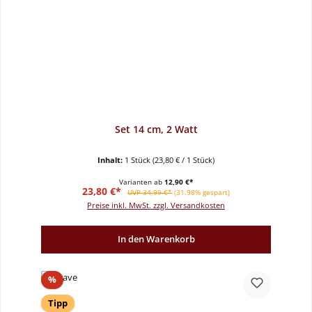
Set 14 cm, 2 Watt
Inhalt:
1 Stück
(23,80 € / 1 Stück)
Varianten ab
12,90 €*
Verkaufspreis:
Regulärer Preis:
23,80 €*
UVP 34,99 €*
(31.98% gespart)
Preise inkl. MwSt. zzgl. Versandkosten
In den Warenkorb
Rabatt
%
Tipp