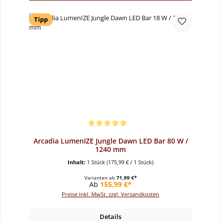
Tipp
Durchschnittliche Bewertung von 5 von 5 Sternen
Arcadia LumenIZE Jungle Dawn LED Bar 80 W /
1240 mm
Inhalt:
1 Stück
(175,99 € / 1 Stück)
Varianten ab
71,99 €*
Regulärer Preis:
Ab
155,99 €*
Preise inkl. MwSt. zzgl. Versandkosten
Details