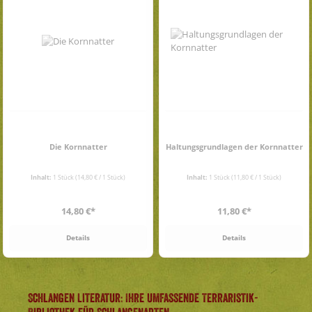
Die Kornnatter
Haltungsgrundlagen der Kornnatter
Inhalt:
1 Stück
(14,80 € / 1 Stück)
Inhalt:
1 Stück
(11,80 € / 1 Stück)
Regulärer Preis:
Regulärer Preis:
14,80 €*
11,80 €*
Details
Details
Schlangen Literatur: Ihre umfassende Terraristik-