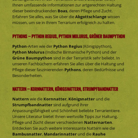
Ihnen umfassende Informationen zur artgerechten Haltung
dieser beeindruckenden
Boas
, deren Pflege und Zucht.
Erfahren Sie alles, was Sie über die
Abgottschlange
wissen
müssen, um sie in Ihrem Terrarium erfolgreich zu halten.
Pythons – Python Regius, Python Molurus, Grüner Baumpython
Python
-Arten wie der
Python Regius
(Königspython),
Python Molurus
(Indische Birmanische Python) und der
Grüne Baumpython
sind in der Terraristik sehr beliebt. In
unseren Fachbüchern erfahren Sie alles über die Haltung und
Pflege dieser faszinierenden
Pythons
, deren Bedürfnisse und
Besonderheiten.
Nattern – Kornnattern, Königsnattern, Strumpfbandnatter
Nattern
wie die
Kornnatter
,
Königsnatter
und die
Strumpfbandnatter
sind aufgrund ihrer
Anpassungsfähigkeit und Schönheit beliebte Terrarientiere.
Unsere Literatur bietet Ihnen wertvolle Tipps zur Haltung,
Pflege und Zucht dieser verschiedenen
Natternarten
.
Entdecken Sie auch weitere interessante Nattern wie die
Bambusnatter
,
Mandarinnatter
und die
Rauhe