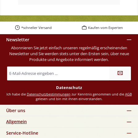
*schneller Versand
Kaufen vom Experten
Newsletter
Abonnieren Sie jetzt einfach unseren regelmäßig erscheinenden
Newsletter und Sie werden stets unter den Ersten sein, über neue
Produkte und Angebote informiert werden.
E-
Mail-
Adresse
*
Datenschutz
Ich habe die
Datenschutzbestimmungen
zur Kenntnis genommen und die
AGB
gelesen und bin mit ihnen einverstanden.
Über uns
Allgemein
Service-Hotline