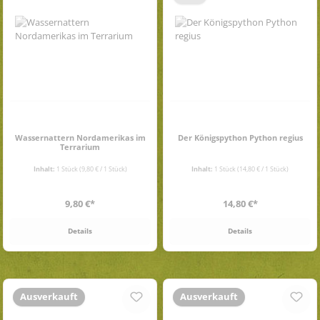
Wassernattern Nordamerikas im
Der Königspython Python regius
Terrarium
Inhalt:
1 Stück
(9,80 € / 1 Stück)
Inhalt:
1 Stück
(14,80 € / 1 Stück)
Regulärer Preis:
Regulärer Preis:
9,80 €*
14,80 €*
Details
Details
Ausverkauft
Ausverkauft