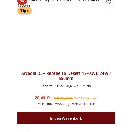
Rabatt
%
Tipp
Arcadia D3+ Reptile T5 Desert 12%UVB 24W /
550mm
Inhalt:
1 Stück
(20,49 € / 1 Stück)
Verkaufspreis:
Regulärer Preis:
20,49 €*
UVP 29,49 €*
(30.52% gespart)
Preise inkl. MwSt. zzgl. Versandkosten
In den Warenkorb