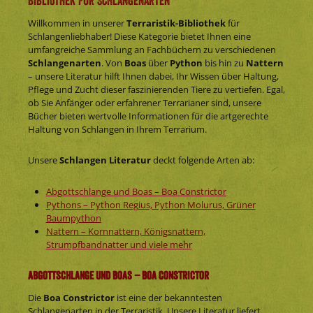
Bibliothek für Schlangenarten
Willkommen in unserer
Terraristik-Bibliothek
für
Schlangenliebhaber! Diese Kategorie bietet Ihnen eine
umfangreiche Sammlung an Fachbüchern zu verschiedenen
Schlangenarten
. Von
Boas
über
Python
bis hin zu
Nattern
– unsere Literatur hilft Ihnen dabei, Ihr Wissen über Haltung,
Pflege und Zucht dieser faszinierenden Tiere zu vertiefen. Egal,
ob Sie Anfänger oder erfahrener Terrarianer sind, unsere
Bücher bieten wertvolle Informationen für die artgerechte
Haltung von Schlangen in Ihrem Terrarium.
Unsere
Schlangen Literatur
deckt folgende Arten ab:
Abgottschlange und Boas – Boa Constrictor
Pythons – Python Regius, Python Molurus, Grüner
Baumpython
Nattern – Kornnattern, Königsnattern,
Strumpfbandnatter und viele mehr
Abgottschlange und Boas – Boa Constrictor
Die
Boa Constrictor
ist eine der bekanntesten
Schlangenarten in der Terraristik. Unsere Literatur liefert