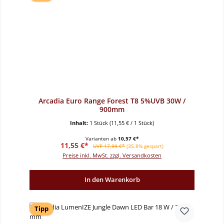
Arcadia Euro Range Forest T8 5%UVB 30W /
900mm
Inhalt:
1 Stück
(11,55 € / 1 Stück)
Varianten ab
10,57 €*
Verkaufspreis:
Regulärer Preis:
11,55 €*
UVP 17,99 €*
(35.8% gespart)
Preise inkl. MwSt. zzgl. Versandkosten
In den Warenkorb
Tipp