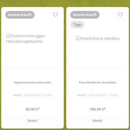
Ausverkauft
Ausverkauft
Tipp
Hysterocrates hercules
Poecilotheria metallica
Inhalt:
1 Stück
(58,00 € / 1 Stück)
Inhalt:
1 Stück
(189,00 € / 1 Stück)
Regulärer Preis:
Regulärer Preis:
58,00 €*
189,00 €*
Details
Details