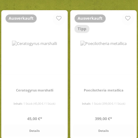
Ausverkauft
Ausverkauft
Tipp
Ceratogyrus marshalli
Poecilotheria metallica
Inhalt:
1 Stück
(45,00 € / 1 Stück)
Inhalt:
1 Stück
(399,00 € / 1 Stück)
Regulärer Preis:
Regulärer Preis:
45,00 €*
399,00 €*
Details
Details