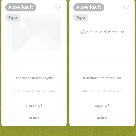
Ausverkauft
Ausverkauft
Tipp
Tipp
Theraphosa apophysis
Avicularia cf. metallica
Inhalt:
1 Stück
(139,00 € / 1 Stück)
Inhalt:
1 Stück
(69,90 € / 1 Stück)
Regulärer Preis:
Regulärer Preis:
139,00 €*
69,90 €*
Details
Details