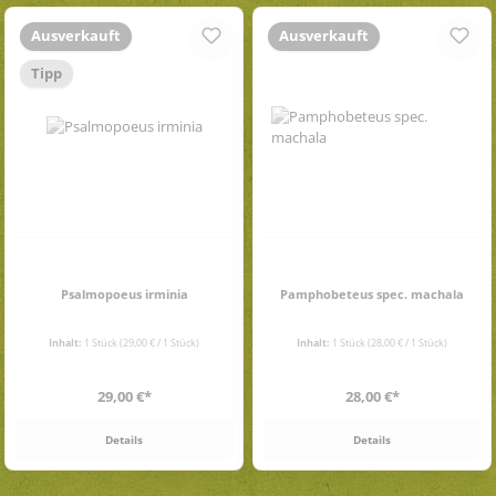
Ausverkauft
Ausverkauft
Tipp
Psalmopoeus irminia
Pamphobeteus spec. machala
Inhalt:
1 Stück
(29,00 € / 1 Stück)
Inhalt:
1 Stück
(28,00 € / 1 Stück)
Regulärer Preis:
Regulärer Preis:
29,00 €*
28,00 €*
Details
Details