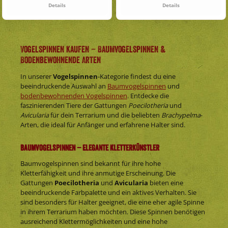
Details
Details
Vogelspinnen kaufen – Baumvogelspinnen &
Bodenbewohnende Arten
In unserer
Vogelspinnen
-Kategorie findest du eine
beeindruckende Auswahl an
Baumvogelspinnen
und
bodenbewohnenden Vogelspinnen
. Entdecke die
faszinierenden Tiere der Gattungen
Poecilotheria
und
Avicularia
für dein Terrarium und die beliebten
Brachypelma
-
Arten, die ideal für Anfänger und erfahrene Halter sind.
Baumvogelspinnen – Elegante Kletterkünstler
Baumvogelspinnen sind bekannt für ihre hohe
Kletterfähigkeit und ihre anmutige Erscheinung. Die
Gattungen
Poecilotheria
und
Avicularia
bieten eine
beeindruckende Farbpalette und ein aktives Verhalten. Sie
sind besonders für Halter geeignet, die eine eher agile Spinne
in ihrem Terrarium haben möchten. Diese Spinnen benötigen
ausreichend Klettermöglichkeiten und eine hohe