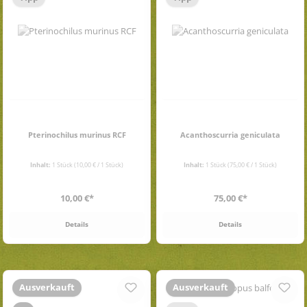
Pterinochilus murinus RCF
Acanthoscurria geniculata
Inhalt:
1 Stück
(10,00 € / 1 Stück)
Inhalt:
1 Stück
(75,00 € / 1 Stück)
Regulärer Preis:
Regulärer Preis:
10,00 €*
75,00 €*
Details
Details
Ausverkauft
Ausverkauft