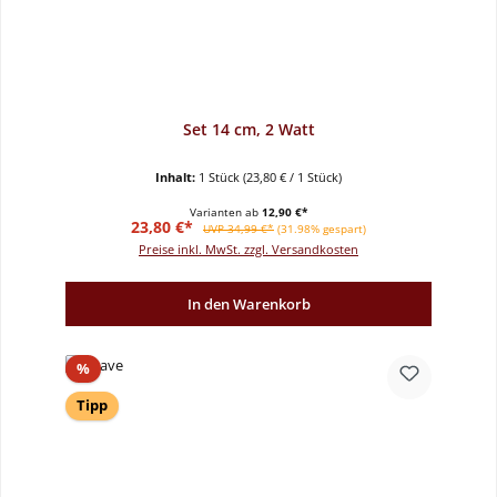
Set 14 cm, 2 Watt
Inhalt:
1 Stück
(23,80 € / 1 Stück)
Varianten ab
12,90 €*
Verkaufspreis:
Regulärer Preis:
23,80 €*
UVP 34,99 €*
(31.98% gespart)
Preise inkl. MwSt. zzgl. Versandkosten
In den Warenkorb
Rabatt
%
Tipp