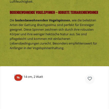
Luftfeuchtigkeit.
Bodenbewohnende Vogelspinnen – Robuste Terrarienbewohner
Die
bodenbewohnenden Vogelspinnen
, wie die beliebten
Arten der Gattung
Brachypelma
, sind perfekt für Einsteiger
geeignet. Diese Spinnen zeichnen sich durch ihre robusten
Körper und ihre weniger hektische Natur aus. Sie sind
pflegeleicht und kommen mit einfacheren
Lebensbedingungen zurecht. Besonders empfehlenswert für
Anfänger in der Vogelspinnenhaltung.
Produktgalerie überspringen
Rabatt
%