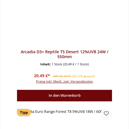
Arcadia D3+ Reptile T5 Desert 12%UVB 24W /
550mm
Inhalt:
1 Stück
(20,49 € / 1 Stück)
Verkaufspreis:
Regulärer Preis:
20,49 €*
UVP 29,49 €*
(30.52% gespart)
Preise inkl. MwSt. zzgl. Versandkosten
In den Warenkorb
Tipp