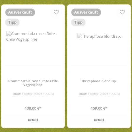
Ausverkauft
Ausverkauft
Tipp
Tipp
Grammostola rosea Rote Chile
Theraphosa blondi sp.
Vogelspinne
Inhalt:
1 Stück
(138,00 € / 1 Stück)
Inhalt:
1 Stück
(159,00 € / 1 Stück)
Regulärer Preis:
Regulärer Preis:
138,00 €*
159,00 €*
Details
Details