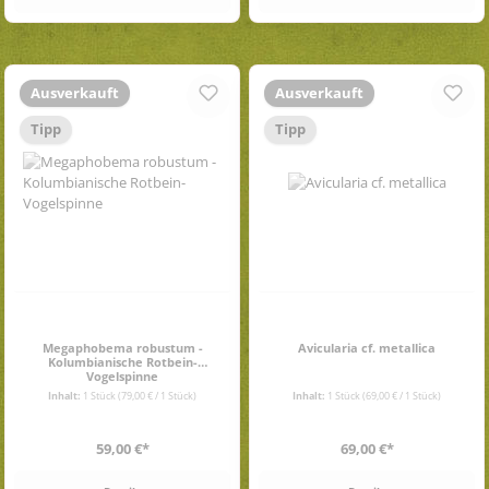
Ausverkauft
Ausverkauft
Tipp
Tipp
Megaphobema robustum -
Avicularia cf. metallica
Kolumbianische Rotbein-
Vogelspinne
Inhalt:
1 Stück
(79,00 € / 1 Stück)
Inhalt:
1 Stück
(69,00 € / 1 Stück)
Regulärer Preis:
Regulärer Preis:
59,00 €*
69,00 €*