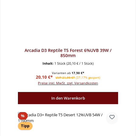
Arcadia D3 Reptile T5 Forest 6%UVB 39W /
850mm
Inhalt:
1 Stück
(20,10 € / 1 Stück)
Varianten ab
17,50 €*
Verkaufspreis:
Regulärer Preis:
20,10 €*
UVP 31,99 €*
(37.17% gespart)
Preise inkl. MwSt. zzgl. Versandkosten
In den Warenkorb
Rabatt
%
Tipp