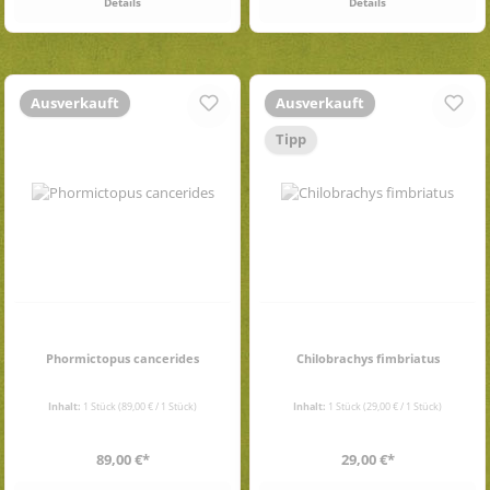
Details
Details
Ausverkauft
Ausverkauft
Tipp
Phormictopus cancerides
Chilobrachys fimbriatus
Inhalt:
1 Stück
(89,00 € / 1 Stück)
Inhalt:
1 Stück
(29,00 € / 1 Stück)
Regulärer Preis:
Regulärer Preis:
89,00 €*
29,00 €*