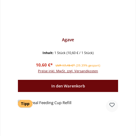
Agave
Inhalt:
1 Stück
(10,60 € / 1 Stück)
Verkaufspreis:
Regulärer Preis:
10,60 €*
UVP 17,49 €*
(39.39% gespart)
Preise inkl. MwSt. zzgl. Versandkosten
In den Warenkorb
Tipp