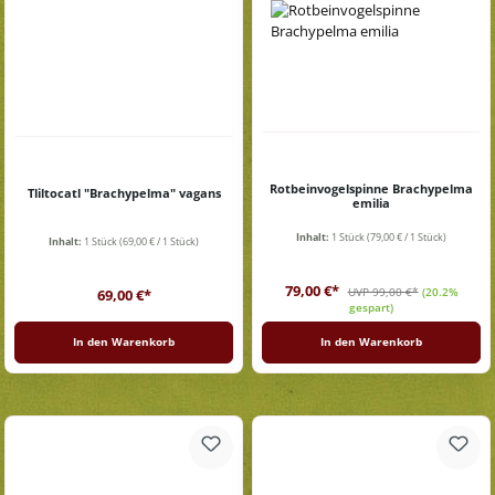
Rotbeinvogelspinne Brachypelma
Tliltocatl "Brachypelma" vagans
emilia
Inhalt:
1 Stück
(79,00 € / 1 Stück)
Inhalt:
1 Stück
(69,00 € / 1 Stück)
Verkaufspreis:
Regulärer Preis:
Regulärer Preis:
79,00 €*
UVP 99,00 €*
(20.2%
69,00 €*
gespart)
In den Warenkorb
In den Warenkorb