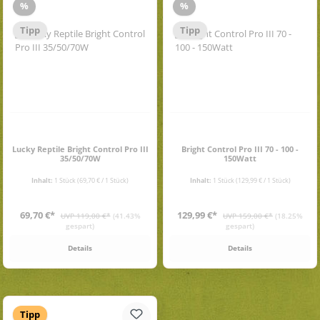
Rabatt
Rabatt
%
%
Tipp
Tipp
Lucky Reptile Bright Control Pro III
Bright Control Pro III 70 - 100 -
35/50/70W
150Watt
Inhalt:
1 Stück
(69,70 € / 1 Stück)
Inhalt:
1 Stück
(129,99 € / 1 Stück)
Verkaufspreis:
Verkaufspreis:
Regulärer Preis:
Regulärer Preis:
69,70 €*
129,99 €*
UVP 119,00 €*
(41.43%
UVP 159,00 €*
(18.25%
gespart)
gespart)
Details
Details
Tipp