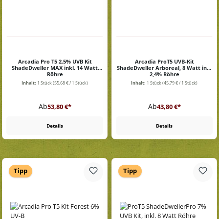
Arcadia Pro T5 2.5% UVB Kit
Arcadia ProT5 UVB-Kit
ShadeDweller MAX inkl. 14 Watt
ShadeDweller Arboreal, 8 Watt inkl
Röhre
2,4% Röhre
Inhalt:
1 Stück
(55,68 € / 1 Stück)
Inhalt:
1 Stück
(45,79 € / 1 Stück)
Regulärer Preis:
Regulärer Preis:
Ab
Ab
53,80 €*
43,80 €*
Details
Details
Tipp
Tipp