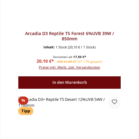
Arcadia D3 Reptile T5 Forest 6%UVB 39W /
850mm
Inhalt:
1 Stück
(20,10 € / 1 Stück)
Varianten ab
17,50 €*
Verkaufspreis:
Regulärer Preis:
20,10 €*
UVP 31,99 €*
(37.17% gespart)
Preise inkl. MwSt. zzgl. Versandkosten
In den Warenkorb
Rabatt
%
Tipp