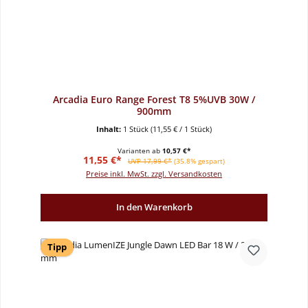
Arcadia Euro Range Forest T8 5%UVB 30W /
900mm
Inhalt:
1 Stück
(11,55 € / 1 Stück)
Varianten ab
10,57 €*
Verkaufspreis:
Regulärer Preis:
11,55 €*
UVP 17,99 €*
(35.8% gespart)
Preise inkl. MwSt. zzgl. Versandkosten
In den Warenkorb
Tipp