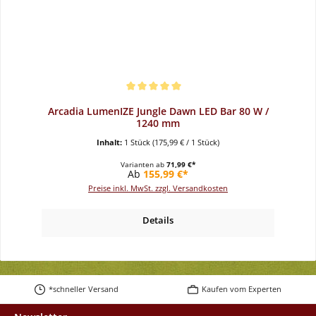
Durchschnittliche Bewertung von 5 von 5 Sternen
Arcadia LumenIZE Jungle Dawn LED Bar 80 W /
1240 mm
Inhalt:
1 Stück
(175,99 € / 1 Stück)
Varianten ab
71,99 €*
Regulärer Preis:
Ab
155,99 €*
Preise inkl. MwSt. zzgl. Versandkosten
Details
*schneller Versand
Kaufen vom Experten