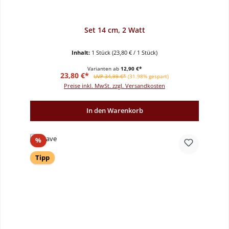
Set 14 cm, 2 Watt
Inhalt:
1 Stück
(23,80 € / 1 Stück)
Varianten ab
12,90 €*
Verkaufspreis:
Regulärer Preis:
23,80 €*
UVP 34,99 €*
(31.98% gespart)
Preise inkl. MwSt. zzgl. Versandkosten
In den Warenkorb
Rabatt
%
Tipp