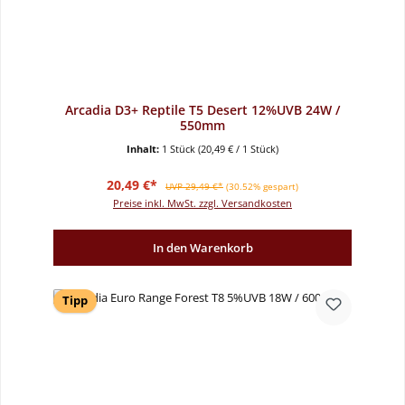
Arcadia D3+ Reptile T5 Desert 12%UVB 24W /
550mm
Inhalt:
1 Stück
(20,49 € / 1 Stück)
Verkaufspreis:
Regulärer Preis:
20,49 €*
UVP 29,49 €*
(30.52% gespart)
Preise inkl. MwSt. zzgl. Versandkosten
In den Warenkorb
Tipp