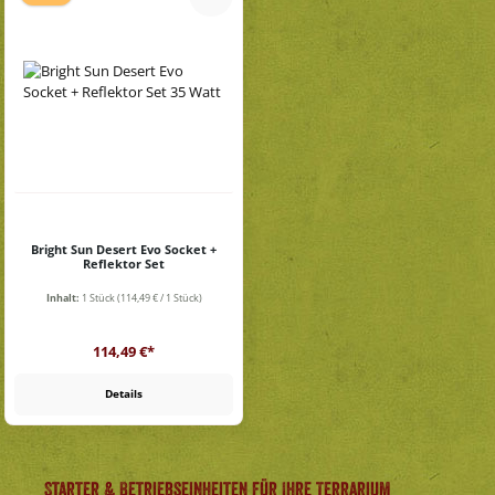
Bright Sun Desert Evo Socket +
Reflektor Set
Inhalt:
1 Stück
(114,49 € / 1 Stück)
Regulärer Preis:
114,49 €*
Details
Starter & Betriebseinheiten für Ihre Terrarium