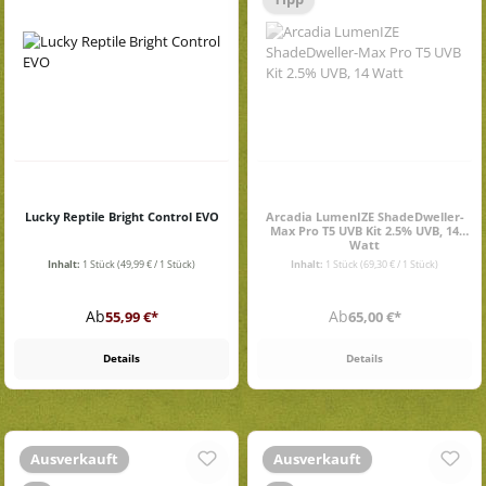
Lucky Reptile Bright Control EVO
Arcadia LumenIZE ShadeDweller-
Max Pro T5 UVB Kit 2.5% UVB, 14
Watt
Inhalt:
1 Stück
(49,99 € / 1 Stück)
Inhalt:
1 Stück
(69,30 € / 1 Stück)
Regulärer Preis:
Regulärer Preis:
Ab
Ab
55,99 €*
65,00 €*
Details
Details
Ausverkauft
Ausverkauft