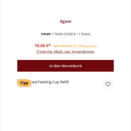
Agave
Inhalt:
1 Stück
(10,60 € / 1 Stück)
Verkaufspreis:
Regulärer Preis:
10,60 €*
UVP 17,49 €*
(39.39% gespart)
Preise inkl. MwSt. zzgl. Versandkosten
In den Warenkorb
Tipp