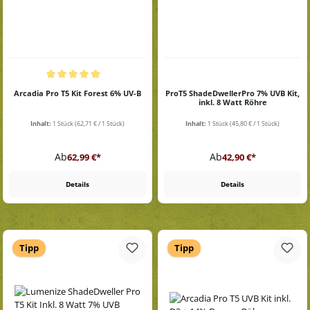
Durchschnittliche Bewertung von 5 von 5 Sternen
Arcadia Pro T5 Kit Forest 6% UV-B
ProT5 ShadeDwellerPro 7% UVB Kit,
inkl. 8 Watt Röhre
Inhalt:
1 Stück
(62,71 € / 1 Stück)
Inhalt:
1 Stück
(45,80 € / 1 Stück)
Regulärer Preis:
Regulärer Preis:
Ab
Ab
62,99 €*
42,90 €*
Details
Details
Tipp
Tipp