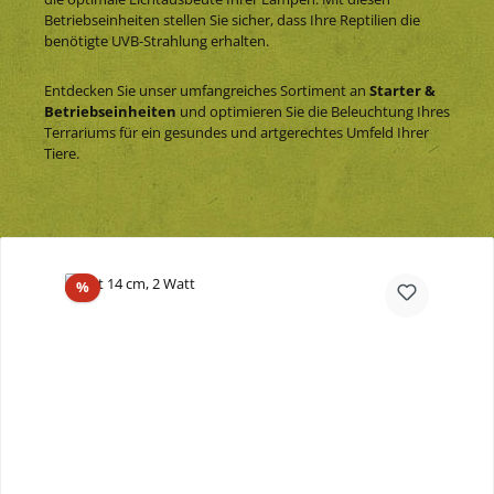
Betriebseinheiten stellen Sie sicher, dass Ihre Reptilien die
benötigte UVB-Strahlung erhalten.
Entdecken Sie unser umfangreiches Sortiment an
Starter &
Betriebseinheiten
und optimieren Sie die Beleuchtung Ihres
Terrariums für ein gesundes und artgerechtes Umfeld Ihrer
Tiere.
Produktgalerie überspringen
Rabatt
%