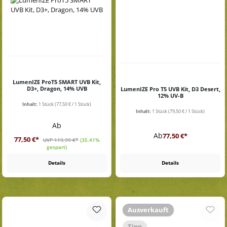
LumenIZE ProT5 SMART UVB Kit,
D3+, Dragon, 14% UVB
LumenIZE Pro T5 UVB Kit, D3 Desert,
12% UV-B
Inhalt:
1 Stück
(77,50 € / 1 Stück)
Inhalt:
1 Stück
(79,50 € / 1 Stück)
Verkaufspreis:
Ab
Regulärer Preis:
Ab
77,50 €*
Regulärer Preis:
77,50 €*
UVP 119,99 €*
(35.41%
gespart)
Details
Details
Ausverkauft
Tipp