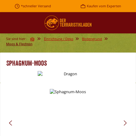
Zum Hauptinhalt springen
*schneller Versand
Kaufen vom Experten
Sie sind hier:
Einrichtung / Deko
Bodengrund
Moos & Flechten
Sphagnum-Moos
Bildergalerie überspringen