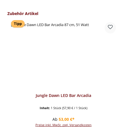
Produktgalerie überspringen
Zubehör Artikel
Tipp
Jungle Dawn LED Bar Arcadia
Inhalt:
1 Stück
(57,90 € / 1 Stück)
Regulärer Preis:
Ab
53,00 €*
Preise inkl. MwSt. zzgl. Versandkosten