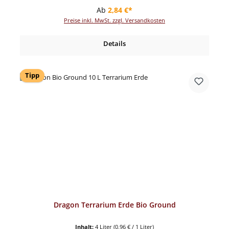
Regulärer Preis:
Ab
2,84 €*
Preise inkl. MwSt. zzgl. Versandkosten
Details
Tipp
Dragon Terrarium Erde Bio Ground
Inhalt:
4 Liter
(0,96 € / 1 Liter)