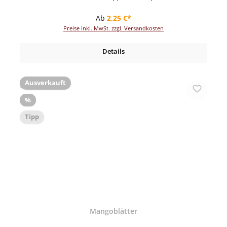
Regulärer Preis:
Ab
2,25 €*
Preise inkl. MwSt. zzgl. Versandkosten
Details
Ausverkauft
Rabatt
%
Tipp
Mangoblätter