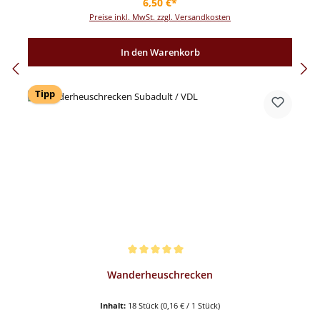
Regulärer Preis:
6,50 €*
Preise inkl. MwSt. zzgl. Versandkosten
In den Warenkorb
Tipp
Durchschnittliche Bewertung von 5 von 5 Sternen
Wanderheuschrecken
Inhalt:
18 Stück
(0,16 € / 1 Stück)