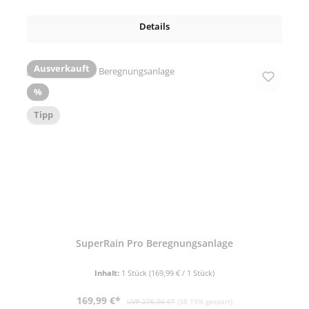
Details
Ausverkauft
Rabatt
%
Tipp
SuperRain Pro Beregnungsanlage
Inhalt:
1 Stück
(169,99 € / 1 Stück)
Verkaufspreis:
Regulärer Preis:
169,99 €*
UVP 275,00 €*
(38.19% gespart)