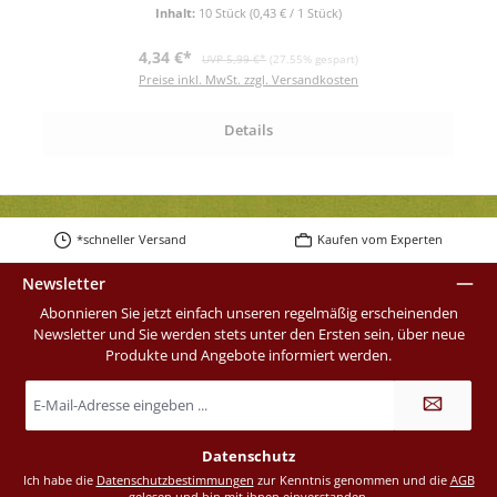
Inhalt:
10 Stück
(0,43 € / 1 Stück)
Verkaufspreis:
Regulärer Preis:
4,34 €*
UVP 5,99 €*
(27.55% gespart)
Preise inkl. MwSt. zzgl. Versandkosten
Details
*schneller Versand
Kaufen vom Experten
Newsletter
Abonnieren Sie jetzt einfach unseren regelmäßig erscheinenden
Newsletter und Sie werden stets unter den Ersten sein, über neue
Produkte und Angebote informiert werden.
E-
Mail-
Adresse
*
Datenschutz
Ich habe die
Datenschutzbestimmungen
zur Kenntnis genommen und die
AGB
gelesen und bin mit ihnen einverstanden.