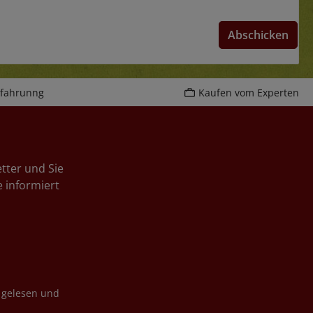
Abschicken
rfahrunng
Kaufen vom Experten
tter und Sie
 informiert
gelesen und