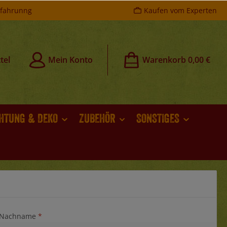
rfahrunng
Kaufen vom Experten
Du hast 0 Produkte auf dem Merkzettel
tel
Mein Konto
Warenkorb
0,00 €
CHTUNG & DEKO
ZUBEHÖR
SONSTIGES
Nachname
*