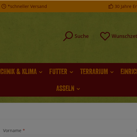
*schneller Versand
30 Jahre E
Suche
Wunschzet
ECHNIK & KLIMA
FUTTER
TERRARIUM
EINRI
ASSELN
Vorname
*