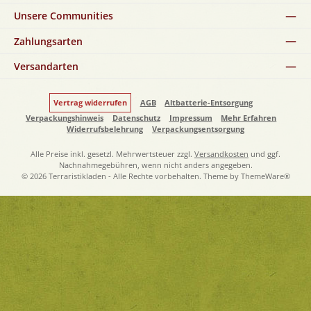
Unsere Communities
Zahlungsarten
Versandarten
Vertrag widerrufen
AGB
Altbatterie-Entsorgung
Verpackungshinweis
Datenschutz
Impressum
Mehr Erfahren
Widerrufsbelehrung
Verpackungsentsorgung
Alle Preise inkl. gesetzl. Mehrwertsteuer zzgl.
Versandkosten
und ggf.
Nachnahmegebühren, wenn nicht anders angegeben.
© 2026 Terraristikladen - Alle Rechte vorbehalten. Theme by
ThemeWare®