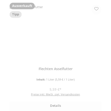
Ausverkauft
Tipp
Flechten Asselfutter
Inhalt:
1 Liter
(5,59 € / 1 Liter)
Regulärer Preis:
5,59 €*
Preise inkl. MwSt. zzgl. Versandkosten
Details