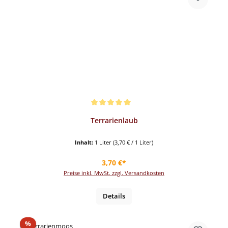
Durchschnittliche Bewertung von 5 von 5 Sternen
Terrarienlaub
Inhalt:
1 Liter
(3,70 € / 1 Liter)
Regulärer Preis:
3,70 €*
Preise inkl. MwSt. zzgl. Versandkosten
Details
Rabatt
%