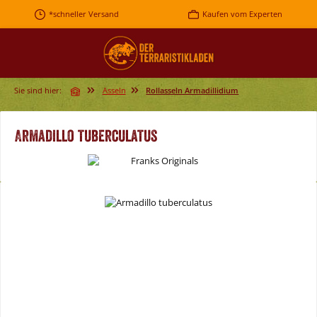
Zum Hauptinhalt springen
*schneller Versand
Kaufen vom Experten
Sie sind hier:
Asseln
Rollasseln Armadillidium
Armadillo tuberculatus
Bildergalerie überspringen