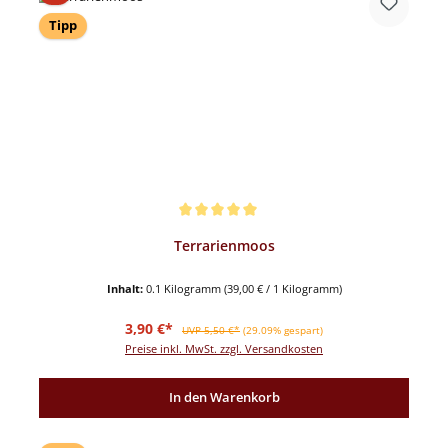
Tipp
Durchschnittliche Bewertung von 5 von 5 Sternen
Terrarienmoos
Inhalt:
0.1 Kilogramm
(39,00 € / 1 Kilogramm)
Verkaufspreis:
Regulärer Preis:
3,90 €*
UVP 5,50 €*
(29.09% gespart)
Preise inkl. MwSt. zzgl. Versandkosten
In den Warenkorb