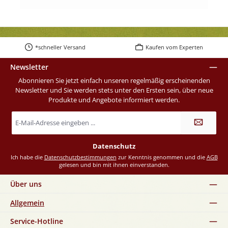
*schneller Versand
Kaufen vom Experten
Newsletter
Abonnieren Sie jetzt einfach unseren regelmäßig erscheinenden
Newsletter und Sie werden stets unter den Ersten sein, über neue
Produkte und Angebote informiert werden.
E-
Mail-
Adresse
*
Datenschutz
Ich habe die
Datenschutzbestimmungen
zur Kenntnis genommen und die
AGB
gelesen und bin mit ihnen einverstanden.
Über uns
Allgemein
Service-Hotline