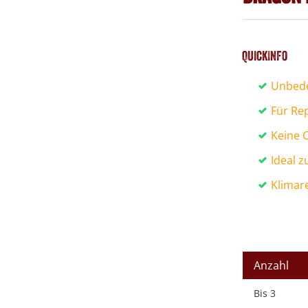
QuickInfo
Unbede
Für Rep
Keine 
Ideal z
Klimar
Anzahl
Bis
3