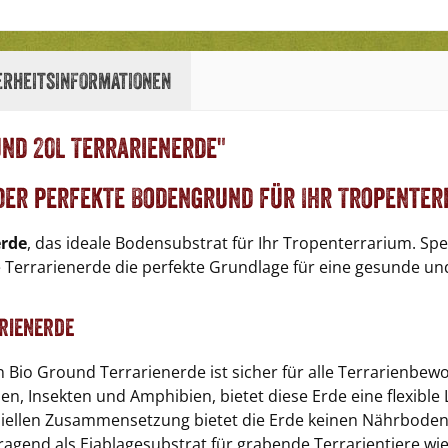
erheitsinformationen
nd 20L Terrarienerde"
 Der perfekte Bodengrund für Ihr Tropente
erde
, das ideale Bodensubstrat für Ihr Tropenterrarium. Spezi
se Terrarienerde die perfekte Grundlage für eine gesunde u
rienerde
 Bio Ground Terrarienerde ist sicher für alle Terrarienbew
lien, Insekten und Amphibien, bietet diese Erde eine flexibl
iellen Zusammensetzung bietet die Erde keinen Nährboden
rragend als Eiablagesubstrat für grabende Terrarientiere 