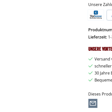
Unsere Zahl
Vorkasse
Pa
Produktnu
Lieferzeit:
1-
Unsere Vorte
Versand 
schnelle
30 Jahre 
Bequemer
Dieses Prod