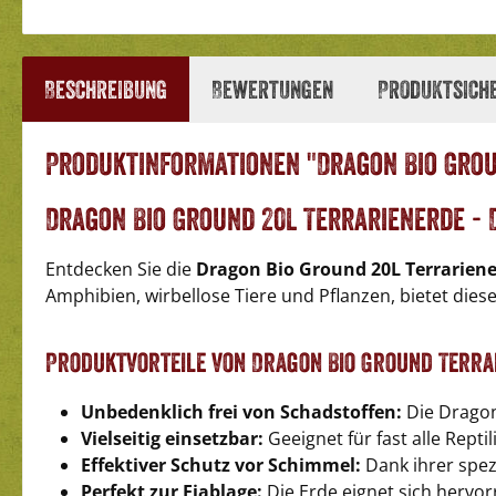
Beschreibung
Bewertungen
Produktsich
Produktinformationen "Dragon Bio Grou
Dragon Bio Ground 20L Terrarienerde -
Entdecken Sie die
Dragon Bio Ground 20L Terrarien
Amphibien, wirbellose Tiere und Pflanzen, bietet die
Produktvorteile von Dragon Bio Ground Terra
Unbedenklich frei von Schadstoffen:
Die Dragon
Vielseitig einsetzbar:
Geeignet für fast alle Repti
Effektiver Schutz vor Schimmel:
Dank ihrer spez
Perfekt zur Eiablage:
Die Erde eignet sich hervo