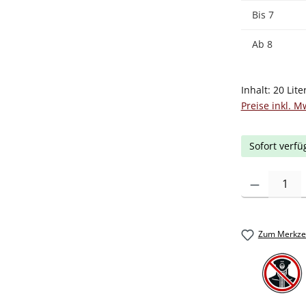
Bis
7
Ab
8
Inhalt:
20 Lite
Preise inkl. M
Sofort verfü
Produkt Anzah
Zum Merkzet