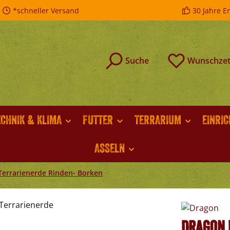
*schneller Versand
30 Jahre E
Suche
Wunschzet
ECHNIK & KLIMA
FUTTER
TERRARIUM
EINRI
ASSELN
Terrarienerde Rinden- Borken
Dragon 