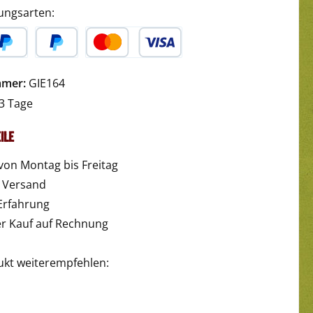
ungsarten:
yPal
Später Bezahlen
Kredit- oder Debitkarte
mmer:
GIE164
3 Tage
ile
von Montag bis Freitag
r Versand
Erfahrung
 Kauf auf Rechnung
ukt weiterempfehlen: