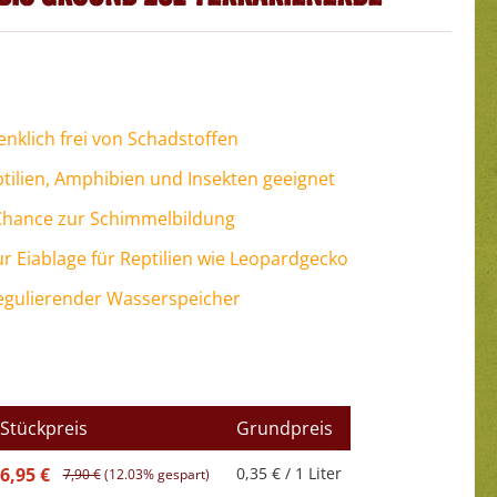
nklich frei von Schadstoffen
tilien, Amphibien und Insekten geeignet
Chance zur Schimmelbildung
ur Eiablage für Reptilien wie Leopardgecko
egulierender Wasserspeicher
Stückpreis
Grundpreis
6,95 €
0,35 € / 1 Liter
7,90 €
(12.03% gespart)