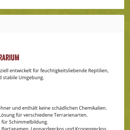
rrarium
ell entwickelt für feuchtigkeitsliebende Reptilien,
nd stabile Umgebung.
ohner und enthält keine schädlichen Chemikalien.
e Lösung für verschiedene Terrarienarten.
 für Schimmelbildung.
wie Bartagamen, Leopardgeckos und Kronengeckos.