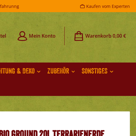
rfahrunng
Kaufen vom Experten
tel
Mein Konto
Warenkorb
0,00 €
CHTUNG & DEKO
ZUBEHÖR
SONSTIGES
Bio Ground 20L Terrarienerde