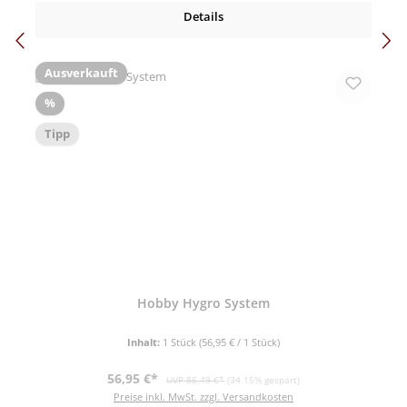
Details
Ausverkauft
Rabatt
%
Tipp
Hobby Hygro System
Inhalt:
1 Stück
(56,95 € / 1 Stück)
Verkaufspreis:
Regulärer Preis:
56,95 €*
UVP 86,49 €*
(34.15% gespart)
Preise inkl. MwSt. zzgl. Versandkosten