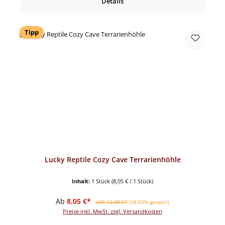
Details
Tipp
Lucky Reptile Cozy Cave Terrarienhöhle
Inhalt:
1 Stück
(8,05 € / 1 Stück)
Verkaufspreis:
Regulärer Preis:
Ab
8,05 €*
UVP 12,99 €*
(38.03% gespart)
Preise inkl. MwSt. zzgl. Versandkosten