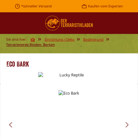
Zum Hauptinhalt springen
*schneller Versand
Kaufen vom Experten
Sie sind hier:
Einrichtung / Deko
Bodengrund
Terrarienerde Rinden- Borken
Eco Bark
Bildergalerie überspringen