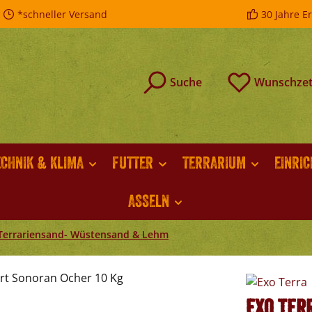
*schneller Versand
30 Jahre E
Suche
Wunschzet
ECHNIK & KLIMA
FUTTER
TERRARIUM
EINRI
ASSELN
Terrariensand- Wüstensand & Lehm
Exo Ter