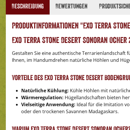
Beschreibung
Bewertungen
Produktsich
Produktinformationen "Exo Terra Stone
Exo Terra Stone Desert Sonoran Ocher 
Gestalten Sie eine authentische Terrarienlandschaft f
Ihnen, im Handumdrehen natürliche Höhlen und Hügel z
Vorteile des Exo Terra Stone Desert Bodengr
Natürliche Kühlung:
Kühle Höhlen mit natürliche
Wärmeregulation:
Hügellandschaften bieten herv
Vielseitige Anwendung:
Ideal für die Imitation
oder den trockenen Savannen Madagaskars.
Warum Exo Terra Stone Desert Sonoran Ocher