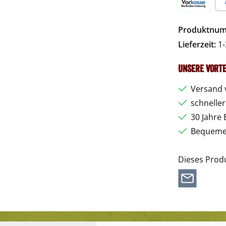
Vorkasse
Pa
Produktnu
Lieferzeit:
1-
Unsere Vorte
Versand 
schnelle
30 Jahre 
Bequemer
Dieses Prod