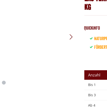
Kg
QuickInfo
Naturpr
Förder
Anzahl
Bis
1
Bis
3
Ab
4