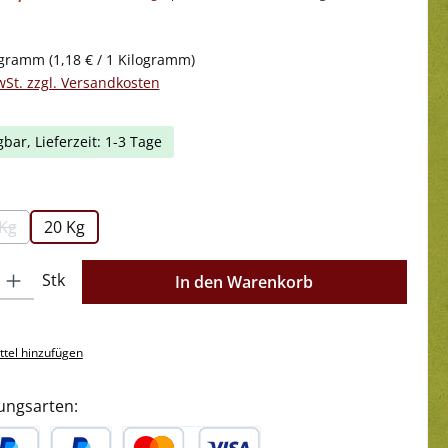
ogramm
(1,18 € / 1 Kilogramm)
wSt. zzgl. Versandkosten
gbar, Lieferzeit: 1-3 Tage
swählen
 Kg
20 Kg
(Diese Option ist zurzeit nicht verfügbar.)
l: Gib den gewünschten Wert ein oder benutze die Schaltflächen 
Stk
In den Warenkorb
tel hinzufügen
ungsarten: