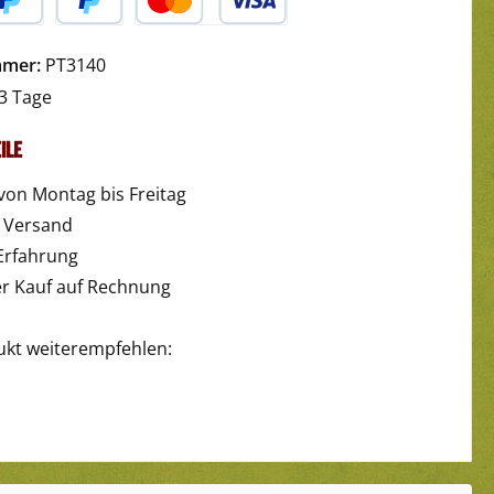
yPal
Später Bezahlen
Kredit- oder Debitkarte
mmer:
PT3140
3 Tage
ile
von Montag bis Freitag
r Versand
Erfahrung
 Kauf auf Rechnung
ukt weiterempfehlen: