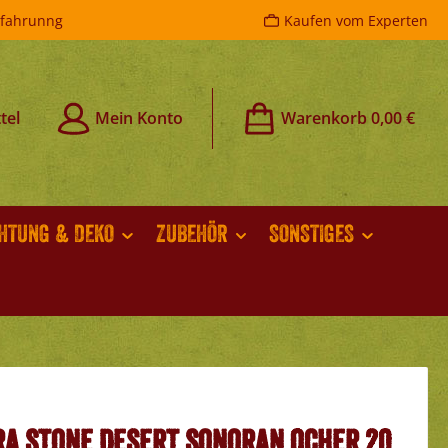
rfahrunng
Kaufen vom Experten
tel
Mein Konto
Warenkorb
0,00 €
CHTUNG & DEKO
ZUBEHÖR
SONSTIGES
ra Stone Desert Sonoran Ocher 20