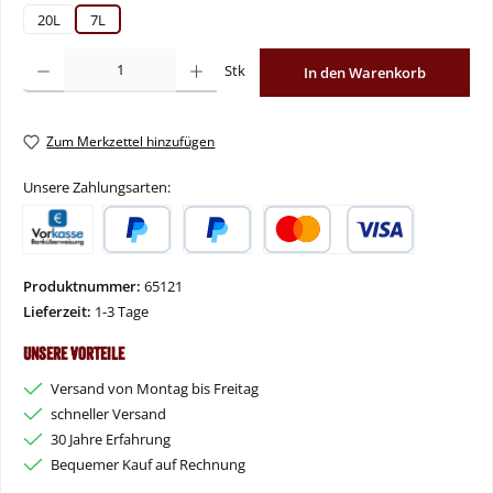
20L
7L
Produkt Anzahl: Gib den gewünschten Wert ein oder benutze die Schaltflächen um
Stk
In den Warenkorb
Zum Merkzettel hinzufügen
Unsere Zahlungsarten:
Vorkasse
PayPal
Später Bezahlen
Kredit- oder Debitkarte
Produktnummer:
65121
Lieferzeit:
1-3 Tage
Unsere Vorteile
Versand von Montag bis Freitag
schneller Versand
30 Jahre Erfahrung
Bequemer Kauf auf Rechnung