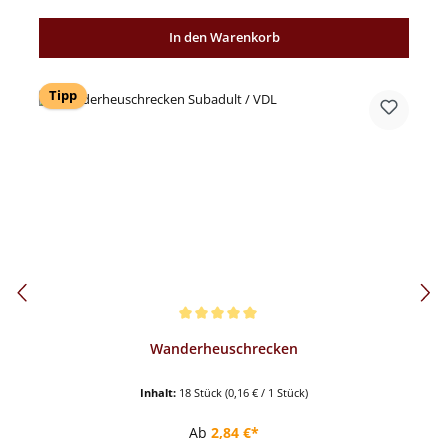
In den Warenkorb
Tipp
Durchschnittliche Bewertung von 5 von 5 Sternen
Wanderheuschrecken
Inhalt:
18 Stück
(0,16 € / 1 Stück)
Regulärer Preis:
Ab
2,84 €*