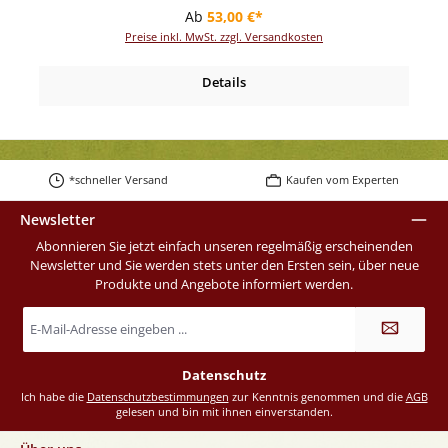
Regulärer Preis:
Ab
53,00 €*
Preise inkl. MwSt. zzgl. Versandkosten
Details
*schneller Versand
Kaufen vom Experten
Newsletter
Abonnieren Sie jetzt einfach unseren regelmäßig erscheinenden
Newsletter und Sie werden stets unter den Ersten sein, über neue
Produkte und Angebote informiert werden.
E-
Mail-
Adresse
*
Datenschutz
Ich habe die
Datenschutzbestimmungen
zur Kenntnis genommen und die
AGB
gelesen und bin mit ihnen einverstanden.