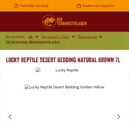
Zum Hauptinhalt springen
*schneller Versand
Kaufen vom Experten
Sie sind hier:
Einrichtung / Deko
Bodengrund
Terrariensand- Wüstensand & Lehm
Lucky Reptile Desert Bedding Natural Brown 7L
Bildergalerie überspringen