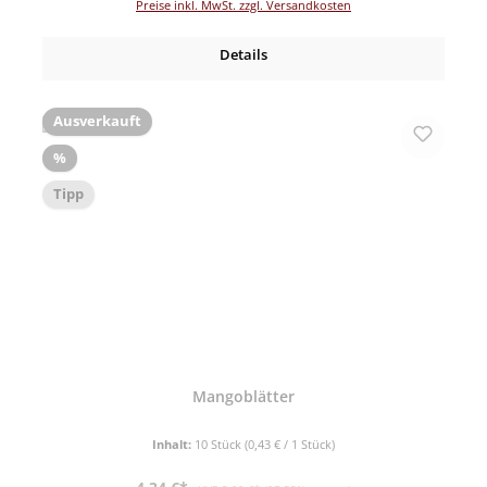
Preise inkl. MwSt. zzgl. Versandkosten
Details
Ausverkauft
Rabatt
%
Tipp
Mangoblätter
Inhalt:
10 Stück
(0,43 € / 1 Stück)
Verkaufspreis:
Regulärer Preis: