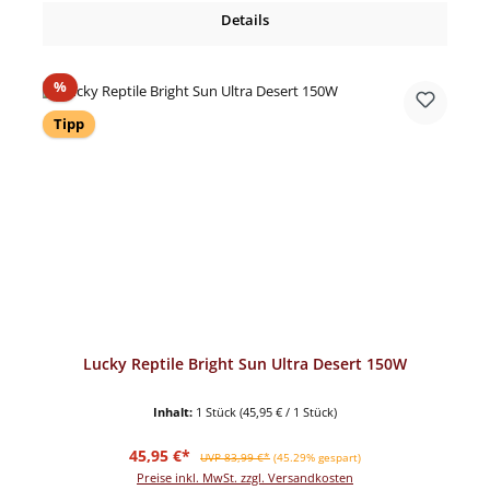
Details
Rabatt
%
Tipp
Lucky Reptile Bright Sun Ultra Desert 150W
Inhalt:
1 Stück
(45,95 € / 1 Stück)
Verkaufspreis:
Regulärer Preis:
45,95 €*
UVP 83,99 €*
(45.29% gespart)
Preise inkl. MwSt. zzgl. Versandkosten