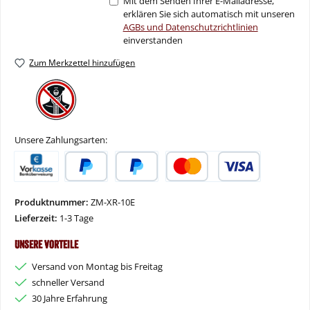
Mit dem Senden Ihrer E-Mailadresse,
erklären Sie sich automatisch mit unseren
AGBs und Datenschutzrichtlinien
einverstanden
Zum Merkzettel hinzufügen
Unsere Zahlungsarten:
Vorkasse
PayPal
Später Bezahlen
Kredit- oder Debitkarte
Produktnummer:
ZM-XR-10E
Lieferzeit:
1-3 Tage
Unsere Vorteile
Versand von Montag bis Freitag
schneller Versand
30 Jahre Erfahrung