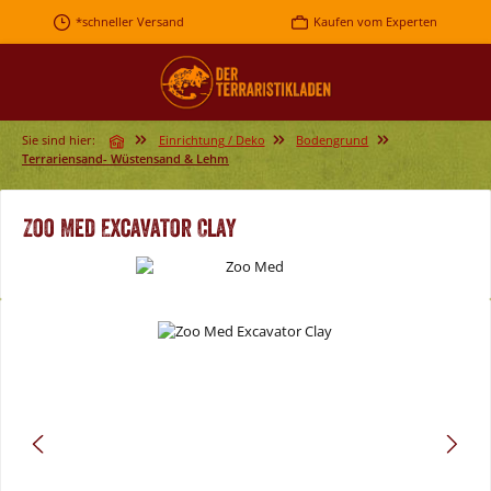
Zum Hauptinhalt springen
*schneller Versand
Kaufen vom Experten
Sie sind hier:
Einrichtung / Deko
Bodengrund
Terrariensand- Wüstensand & Lehm
Zoo Med Excavator Clay
Bildergalerie überspringen