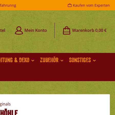
rfahrunng
Kaufen vom Experten
tel
Mein Konto
Warenkorb
0,00 €
CHTUNG & DEKO
ZUBEHÖR
SONSTIGES
 Höhle