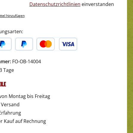
Datenschutzrichtlinien
einverstanden
tel hinzufügen
ungsarten:
yPal
Später Bezahlen
Kredit- oder Debitkarte
mmer:
FO-OB-14004
3 Tage
ile
von Montag bis Freitag
r Versand
Erfahrung
 Kauf auf Rechnung