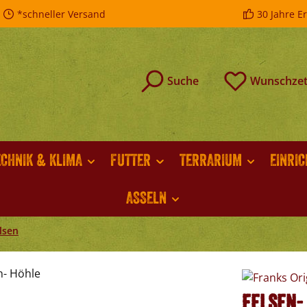
*schneller Versand
30 Jahre E
Suche
Wunschzet
ECHNIK & KLIMA
FUTTER
TERRARIUM
EINRI
ASSELN
lsen
Felsen-