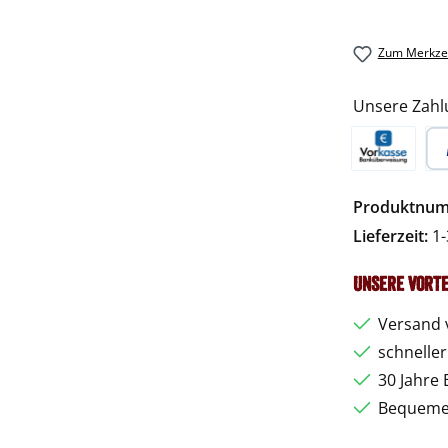
Zum Merkzet
Unsere Zahl
Vorkasse
Pa
Produktnu
Lieferzeit:
1-
Unsere Vorte
Versand 
schnelle
30 Jahre 
Bequemer