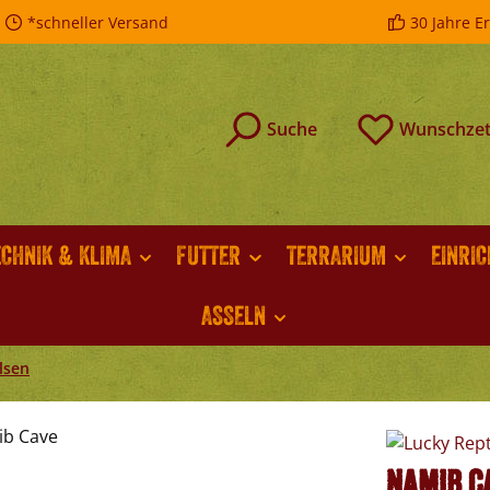
*schneller Versand
30 Jahre E
Suche
Wunschzet
ECHNIK & KLIMA
FUTTER
TERRARIUM
EINRI
ASSELN
lsen
Namib C