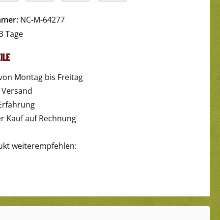
yPal
Später Bezahlen
Kredit- oder Debitkarte
mmer:
NC-M-64277
3 Tage
ile
von Montag bis Freitag
r Versand
Erfahrung
 Kauf auf Rechnung
ukt weiterempfehlen: