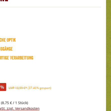
che Optik
usgänge
rtige Verarbeitung
%
UVP 13,99 €*
(37.46% gespart)
k
(8,75 € / 1 Stück)
wSt. zzgl. Versandkosten