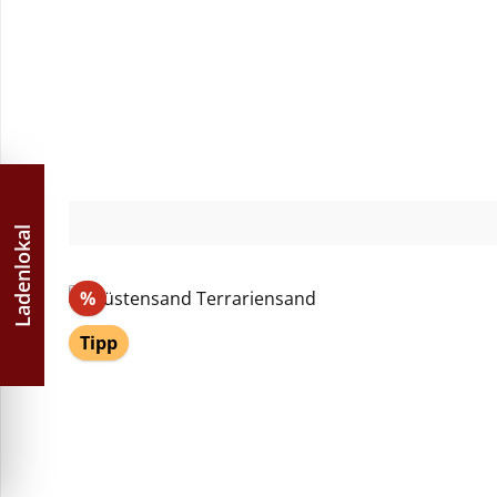
Ladenlokal
Rabatt
%
Tipp