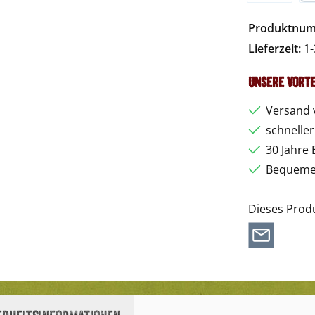
Vorkasse
Pa
Produktnu
Lieferzeit:
1-
Unsere Vorte
Versand 
schnelle
30 Jahre 
Bequemer
Dieses Prod