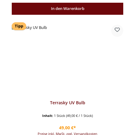
In den Warenkorb
Tipp
Terrasky UV Bulb
Inhalt:
1 Stück
(49,00 € / 1 Stück)
Regulärer Preis:
49,00 €*
Preise inkl. MwSt. zzgl. Versandkosten