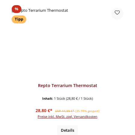
Rabatt
%
Tipp
Repto Terrarium Thermostat
Inhalt:
1 Stück
(28,80 € / 1 Stück)
Verkaufspreis:
Regulärer Preis:
28,80 €*
UVP 44,99 €*
(35.99% gespart)
Preise inkl. MwSt. zzgl. Versandkosten
Details