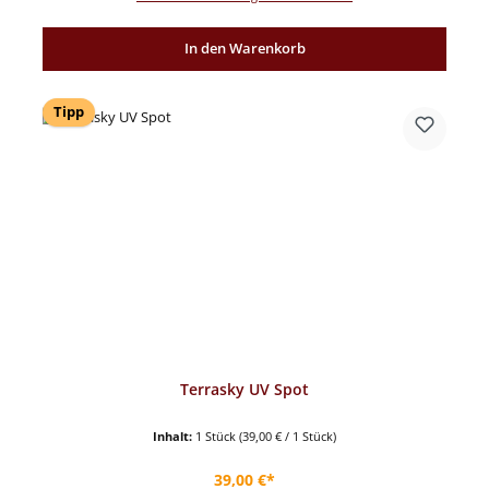
In den Warenkorb
Tipp
Terrasky UV Spot
Inhalt:
1 Stück
(39,00 € / 1 Stück)
Regulärer Preis:
39,00 €*