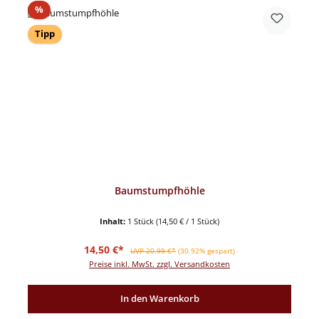
Rabatt
%
Tipp
Baumstumpfhöhle
Inhalt:
1 Stück
(14,50 € / 1 Stück)
Verkaufspreis:
Regulärer Preis:
14,50 €*
UVP 20,99 €*
(30.92% gespart)
Preise inkl. MwSt. zzgl. Versandkosten
In den Warenkorb