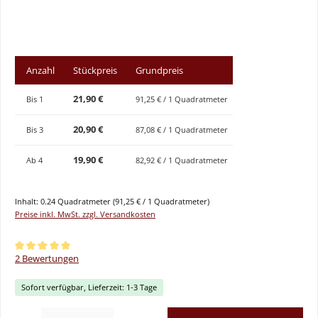
Anzahl
Stückpreis
Grundpreis
21,90 €
Bis
1
91,25 € / 1 Quadratmeter
20,90 €
Bis
3
87,08 € / 1 Quadratmeter
19,90 €
Ab
4
82,92 € / 1 Quadratmeter
Inhalt:
0.24 Quadratmeter
(91,25 € / 1 Quadratmeter)
Preise inkl. MwSt. zzgl. Versandkosten
Durchschnittliche Bewertung von 5 von 5 Sternen
2 Bewertungen
Sofort verfügbar, Lieferzeit: 1-3 Tage
Produkt Anzahl: Gib den gewünschten Wert ein oder benutze die Schaltflächen um