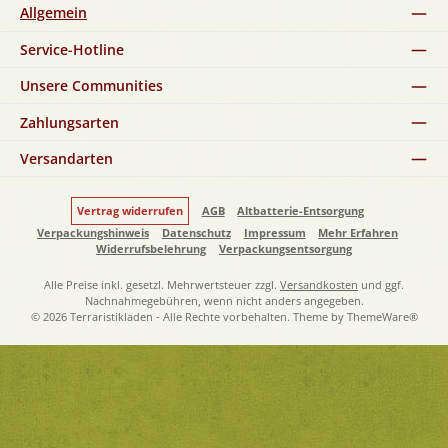
Allgemein
Service-Hotline
Unsere Communities
Zahlungsarten
Versandarten
Vertrag widerrufen
AGB
Altbatterie-Entsorgung
Verpackungshinweis
Datenschutz
Impressum
Mehr Erfahren
Widerrufsbelehrung
Verpackungsentsorgung
Alle Preise inkl. gesetzl. Mehrwertsteuer zzgl.
Versandkosten
und ggf.
Nachnahmegebühren, wenn nicht anders angegeben.
© 2026 Terraristikladen - Alle Rechte vorbehalten. Theme by
ThemeWare®