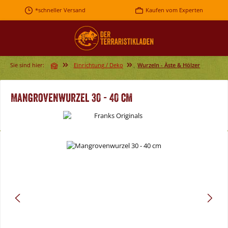
Zum Hauptinhalt springen
*schneller Versand
Kaufen vom Experten
Sie sind hier:
Einrichtung / Deko
Wurzeln - Äste & Hölzer
Mangrovenwurzel 30 - 40 cm
Bildergalerie überspringen