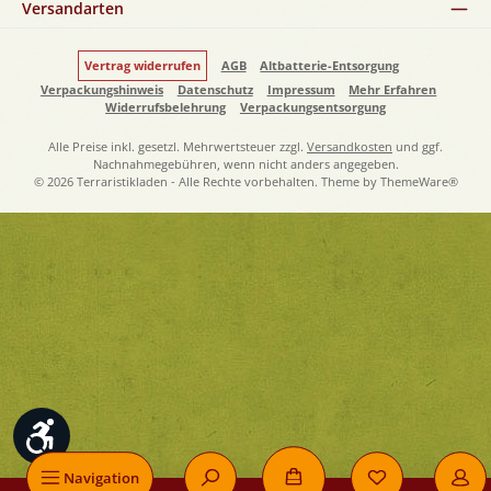
Versandarten
Vertrag widerrufen
AGB
Altbatterie-Entsorgung
Verpackungshinweis
Datenschutz
Impressum
Mehr Erfahren
Widerrufsbelehrung
Verpackungsentsorgung
Alle Preise inkl. gesetzl. Mehrwertsteuer zzgl.
Versandkosten
und ggf.
Nachnahmegebühren, wenn nicht anders angegeben.
© 2026 Terraristikladen - Alle Rechte vorbehalten. Theme by
ThemeWare®
Werkzeugleiste anzeigen
Navigation