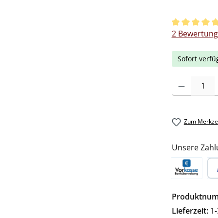
Durchschnitt
2 Bewertun
Sofort verfü
Produkt Anzah
Zum Merkzet
Unsere Zahl
Vorkasse
Pa
Produktnu
Lieferzeit:
1-