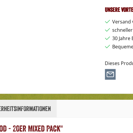
Unsere Vorte
Versand 
schnelle
30 Jahre 
Bequemer
Dieses Prod
erheitsinformationen
d - 20er Mixed Pack"