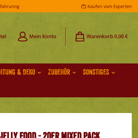
rfahrunng
Kaufen vom Experten
tel
Mein Konto
Warenkorb
0,00 €
CHTUNG & DEKO
ZUBEHÖR
SONSTIGES
Jelly Food - 20er Mixed Pack