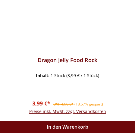
Dragon Jelly Food Rock
Inhalt:
1 Stück
(3,99 € / 1 Stück)
Verkaufspreis:
Regulärer Preis:
3,99 €*
UVP 4,90 €*
(18.57% gespart)
Preise inkl. MwSt. zzgl. Versandkosten
In den Warenkorb