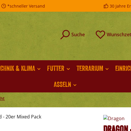
*schneller Versand
30 Jahre E
Suche
Wunschzet
ECHNIK & KLIMA
FUTTER
TERRARIUM
EINRI
ASSELN
cht
Dragon 