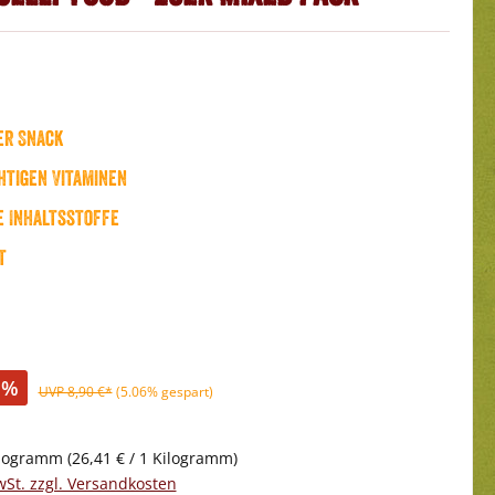
er Snack
htigen Vitaminen
 Inhaltsstoffe
t
%
UVP 8,90 €*
(5.06% gespart)
ilogramm
(26,41 € / 1 Kilogramm)
wSt. zzgl. Versandkosten