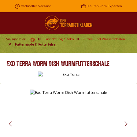
Zum Hauptinhalt springen
*schneller Versand
Kaufen vom Experten
Sie sind hier:
Einrichtung / Deko
Futter- und Wasserschalen
Futternäpfe & Futterfelsen
Exo Terra Worm Dish Wurmfutterschale
Bildergalerie überspringen