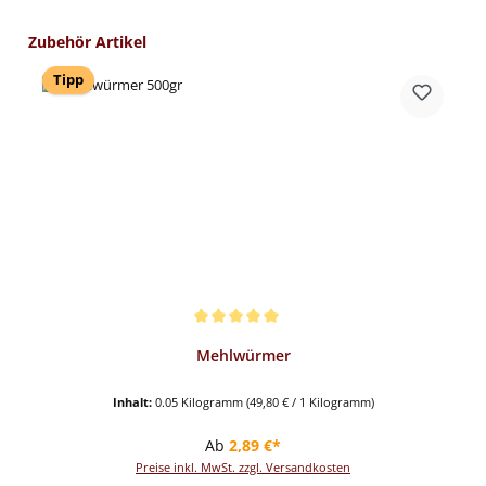
Produktgalerie überspringen
Zubehör Artikel
Tipp
Durchschnittliche Bewertung von 5 von 5 Sternen
Mehlwürmer
Inhalt:
0.05 Kilogramm
(49,80 € / 1 Kilogramm)
Regulärer Preis:
Ab
2,89 €*
Preise inkl. MwSt. zzgl. Versandkosten