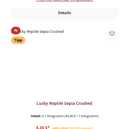
Details
Rabatt
%
Tipp
Lucky Reptile Sepia Crushed
Inhalt:
0.1 Kilogramm
(43,40 € / 1 Kilogramm)
Verkaufspreis:
Regulärer Preis:
4,34 €*
UVP 7,49 €*
(42.06% gespart)