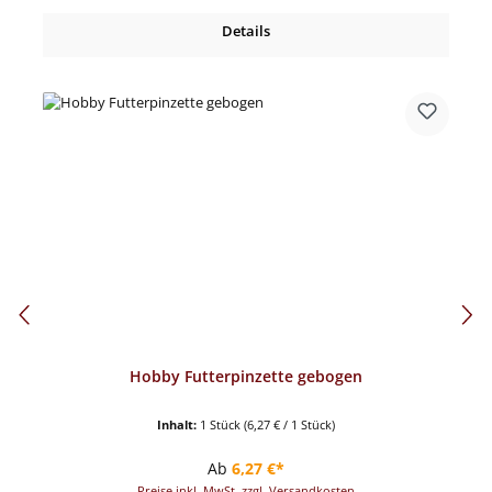
Details
Hobby Futterpinzette gebogen
Inhalt:
1 Stück
(6,27 € / 1 Stück)
Regulärer Preis:
Ab
6,27 €*
Preise inkl. MwSt. zzgl. Versandkosten