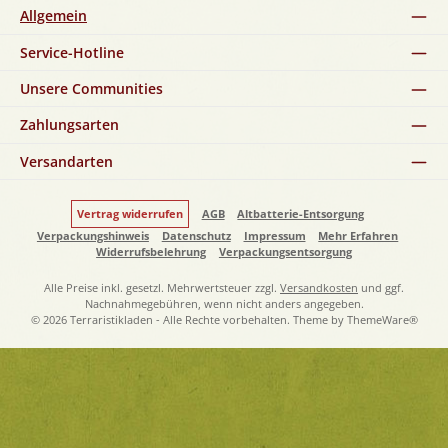
Allgemein
Service-Hotline
Unsere Communities
Zahlungsarten
Versandarten
Vertrag widerrufen
AGB
Altbatterie-Entsorgung
Verpackungshinweis
Datenschutz
Impressum
Mehr Erfahren
Widerrufsbelehrung
Verpackungsentsorgung
Alle Preise inkl. gesetzl. Mehrwertsteuer zzgl.
Versandkosten
und ggf.
Nachnahmegebühren, wenn nicht anders angegeben.
© 2026 Terraristikladen - Alle Rechte vorbehalten. Theme by
ThemeWare®