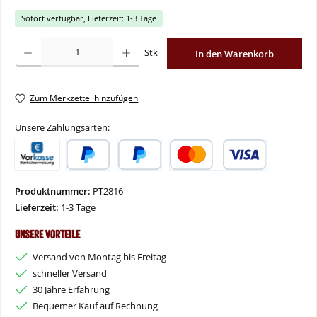
Sofort verfügbar, Lieferzeit: 1-3 Tage
Produkt Anzahl: Gib den gewünschten Wert ein oder benutze die Schaltflächen um
Stk
In den Warenkorb
Zum Merkzettel hinzufügen
Unsere Zahlungsarten:
Vorkasse
PayPal
Später Bezahlen
Kredit- oder Debitkarte
Produktnummer:
PT2816
Lieferzeit:
1-3 Tage
Unsere Vorteile
Versand von Montag bis Freitag
schneller Versand
30 Jahre Erfahrung
Bequemer Kauf auf Rechnung