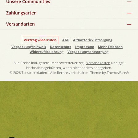
Unsere Communities
Zahlungsarten
Versandarten
Vertrag widerrufen
AGB
Altbatterie-Entsorgung
Verpackungshinweis
Datenschutz
Impressum
Mehr Erfahren
Widerrufsbelehrung
Verpackungsentsorgung
Alle Preise inkl. gesetzl. Mehrwertsteuer zzgl.
Versandkosten
und ggf.
Nachnahmegebühren, wenn nicht anders angegeben.
© 2026 Terraristikladen - Alle Rechte vorbehalten. Theme by
ThemeWare®