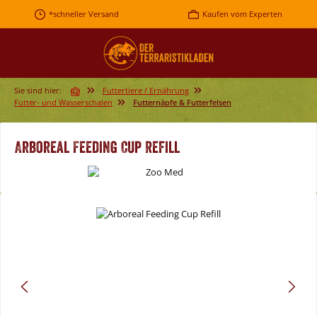
Zum Hauptinhalt springen
*schneller Versand
Kaufen vom Experten
Sie sind hier:
Futtertiere / Ernährung
Futter- und Wasserschalen
Futternäpfe & Futterfelsen
Arboreal Feeding Cup Refill
Bildergalerie überspringen