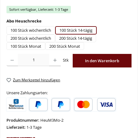
Sofort verfügbar, Lieferzeit: 1-3 Tage
auswählen
Abo Heuschrecke
100 Stück wöchentlich
100 Stück 14-tägig
200 Stück wöchentlich
200 Stück 14-tägig
100 Stück Monat
200 Stück Monat
Produkt Anzahl: Gib den gewünschten Wert ein oder benutze die Schaltflächen um
Stk
In den Warenkorb
Zum Merkzettel hinzufügen
Unsere Zahlungsarten:
Vorkasse
PayPal
Später Bezahlen
Kredit- oder Debitkarte
Produktnummer:
HeuM3Mo-2
Lieferzeit:
1-3 Tage