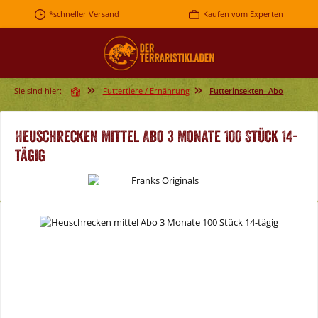
Zum Hauptinhalt springen
*schneller Versand
Kaufen vom Experten
Sie sind hier:
Futtertiere / Ernährung
Futterinsekten- Abo
Heuschrecken mittel Abo 3 Monate 100 Stück 14-
tägig
Bildergalerie überspringen