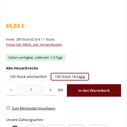
65,03 €
Inhalt:
200 Stück
(0,33 € / 1 Stück)
Preise inkl. MwSt. zzgl. Versandkosten
Sofort verfügbar, Lieferzeit: 1-3 Tage
auswählen
Abo Heuschrecke
100 Stück wöchentlich
100 Stück 14-tägig
Produkt Anzahl: Gib den gewünschten Wert ein oder benutze die Schaltflächen um
Stk
In den Warenkorb
Zum Merkzettel hinzufügen
Unsere Zahlungsarten: