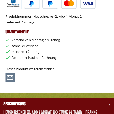
Vorkasse
PayPal
Später Bezahlen
Kredit- oder Debitkarte
Produktnummer:
Heuschrecke-XL-Abo-1-Monat-2
Lieferzeit:
1-3 Tage
Unsere Vorteile
Versand von Montag bis Freitag
schneller Versand
30 Jahre Erfahrung
Bequemer Kauf auf Rechnung
Dieses Produkt weiterempfehlen:
Beschreibung
Heuschrecken XL Abo 1 Monat 100 Stück 14-tägig - Franks