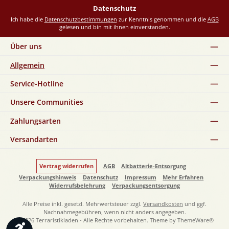
*
Datenschutz
Ich habe die
Datenschutzbestimmungen
zur Kenntnis genommen und die
AGB
gelesen und bin mit ihnen einverstanden.
Über uns
Allgemein
Service-Hotline
Unsere Communities
Zahlungsarten
Versandarten
Vertrag widerrufen
AGB
Altbatterie-Entsorgung
Verpackungshinweis
Datenschutz
Impressum
Mehr Erfahren
Widerrufsbelehrung
Verpackungsentsorgung
Alle Preise inkl. gesetzl. Mehrwertsteuer zzgl.
Versandkosten
und ggf.
Nachnahmegebühren, wenn nicht anders angegeben.
© 2026 Terraristikladen - Alle Rechte vorbehalten. Theme by
ThemeWare®
Werkzeugleiste anzeigen