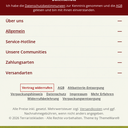
Ich habe die
Datenschutzbestimmungen
zur Kenntnis genommen und die
AGB
gelesen und bin mit ihnen einverstanden.
Über uns
Allgemein
Service-Hotline
Unsere Communities
Zahlungsarten
Versandarten
Vertrag widerrufen
AGB
Altbatterie-Entsorgung
Verpackungshinweis
Datenschutz
Impressum
Mehr Erfahren
Widerrufsbelehrung
Verpackungsentsorgung
Alle Preise inkl. gesetzl. Mehrwertsteuer zzgl.
Versandkosten
und ggf.
Nachnahmegebühren, wenn nicht anders angegeben.
© 2026 Terraristikladen - Alle Rechte vorbehalten. Theme by
ThemeWare®