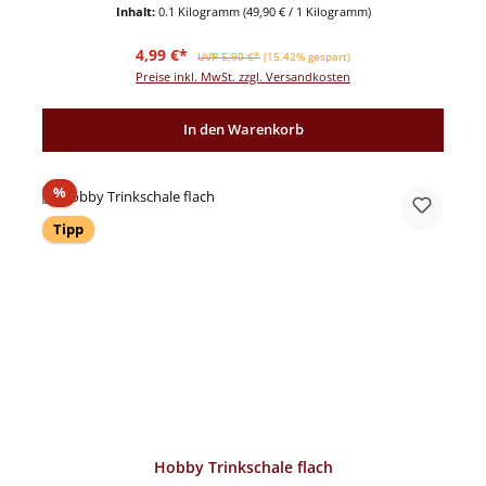
Inhalt:
0.1 Kilogramm
(49,90 € / 1 Kilogramm)
Verkaufspreis:
Regulärer Preis:
4,99 €*
UVP 5,90 €*
(15.42% gespart)
Preise inkl. MwSt. zzgl. Versandkosten
In den Warenkorb
Rabatt
%
Tipp
Hobby Trinkschale flach