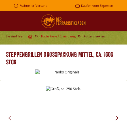
Zum Hauptinhalt springen
*schneller Versand
Kaufen vom Experten
Sie sind hier:
Futtertiere / Ernährung
Futterinsekten
Steppengrillen GROSSPACKUNG Mittel, ca. 1000
Stck
Bildergalerie überspringen