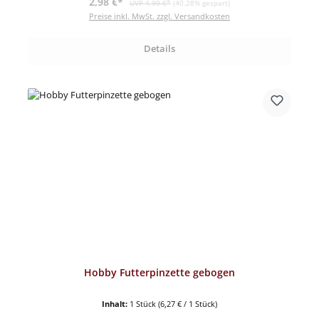
Verkaufspreis:
2,98 €*
UVP 4,99 €*
(40.28% gespart)
Preise inkl. MwSt. zzgl. Versandkosten
Details
Hobby Futterpinzette gebogen
Inhalt:
1 Stück
(6,27 € / 1 Stück)