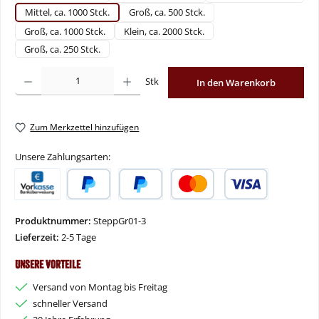
Mittel, ca. 1000 Stck.
Groß, ca. 500 Stck.
Groß, ca. 1000 Stck.
Klein, ca. 2000 Stck.
Groß, ca. 250 Stck.
Produkt Anzahl: Gib den gewünschten Wert ein oder benutze die Schaltflächen um
Stk
In den Warenkorb
Zum Merkzettel hinzufügen
Unsere Zahlungsarten:
Vorkasse
PayPal
Später Bezahlen
Kredit- oder Debitkarte
Produktnummer:
SteppGr01-3
Lieferzeit:
2-5 Tage
Unsere Vorteile
Versand von Montag bis Freitag
schneller Versand