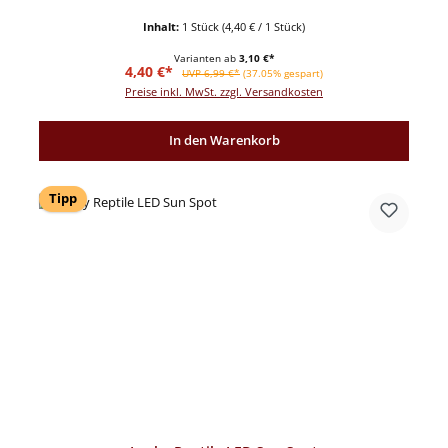
Inhalt:
1 Stück
(4,40 € / 1 Stück)
Varianten ab
3,10 €*
Verkaufspreis:
Regulärer Preis:
4,40 €*
UVP 6,99 €*
(37.05% gespart)
Preise inkl. MwSt. zzgl. Versandkosten
In den Warenkorb
Tipp