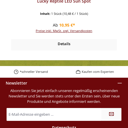
Lucky Reptile LED Sun Spot
Inhalt:
1 Stück
(10,48 € / 1 Stück)
Regulärer Preis:
Ab
10,95 €*
Preise inkl. MwSt. zzgl. Versandkosten
Details
*schneller Versand
Kaufen vom Experten
Newsletter
Abonnieren Sie jetzt einfach unseren regelmäßig erscheinenden
Newsletter und Sie werden stets unter den Ersten sein, über neue
Produkte und Angebote informiert werden.
E-
Mail-
Adresse
*
Datenschutz