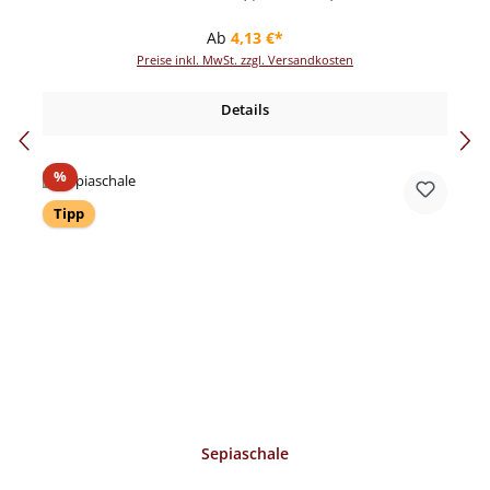
Regulärer Preis:
Ab
4,13 €*
Preise inkl. MwSt. zzgl. Versandkosten
Details
Rabatt
%
Tipp
Sepiaschale