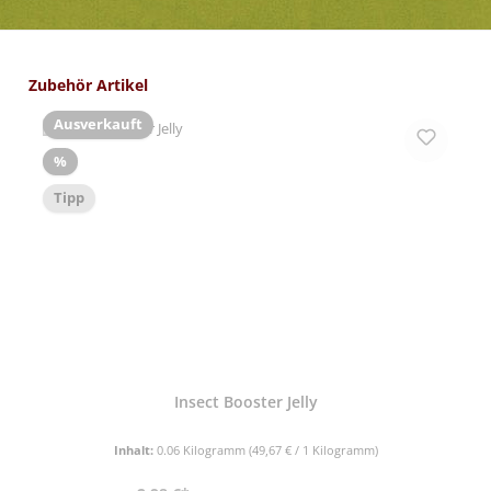
Produktgalerie überspringen
Zubehör Artikel
Ausverkauft
Rabatt
%
Tipp
Insect Booster Jelly
Inhalt:
0.06 Kilogramm
(49,67 € / 1 Kilogramm)
Regulärer Preis: