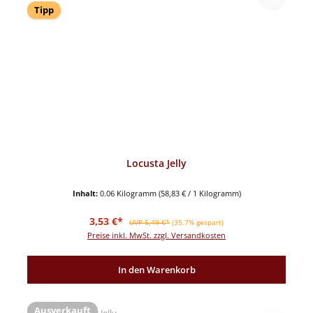
Tipp
Locusta Jelly
Inhalt:
0.06 Kilogramm
(58,83 € / 1 Kilogramm)
Verkaufspreis:
Regulärer Preis:
3,53 €*
UVP 5,49 €*
(35.7% gespart)
Preise inkl. MwSt. zzgl. Versandkosten
In den Warenkorb
Ausverkauft