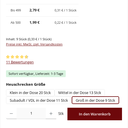
2,79 €
Bis
499
0,31 € / 1 Stück
1,99 €
Ab
500
0,22 € / 1 Stück
Inhalt:
9 Stück
(0,33 € / 1 Stück)
Preise inkl. MwSt. zzgl. Versandkosten
Durchschnittliche Bewertung von 4.82 von 5 Sternen
11 Bewertungen
Sofort verfügbar, Lieferzeit: 1-3 Tage
auswählen
Heuschrecken Größe
Klein in der Dose 20 Stck
Mittel in der Dose 13 Stck
Subadult / VDL in der Dose 11 Stck
Groß in der Dose 9 Stck
Produkt Anzahl: Gib den gewünschten Wert ein oder benutze die Schaltflächen um
Stk
In den Warenkorb