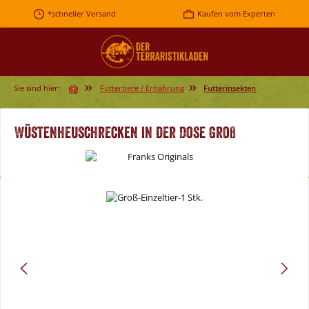
Zum Hauptinhalt springen
*schneller Versand
Kaufen vom Experten
Sie sind hier:
Futtertiere / Ernährung
Futterinsekten
Wüstenheuschrecken in der Dose Groß
Bildergalerie überspringen