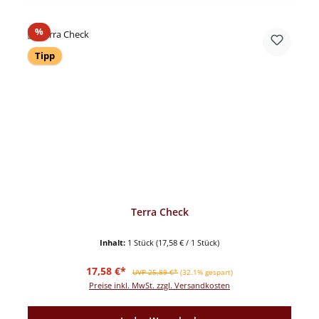
Rabatt
%
Tipp
Terra Check
Inhalt:
1 Stück
(17,58 € / 1 Stück)
Verkaufspreis:
Regulärer Preis:
17,58 €*
UVP 25,89 €*
(32.1% gespart)
Preise inkl. MwSt. zzgl. Versandkosten