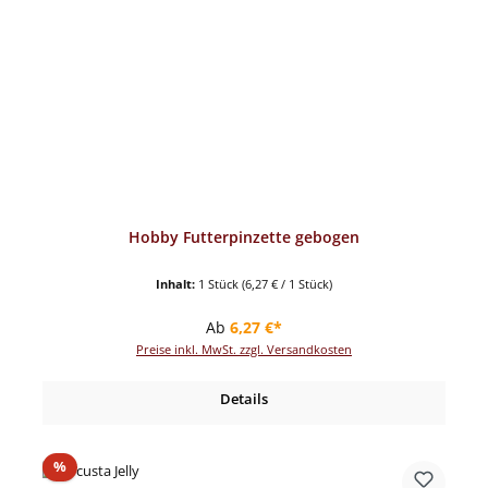
Hobby Futterpinzette gebogen
Inhalt:
1 Stück
(6,27 € / 1 Stück)
Regulärer Preis:
Ab
6,27 €*
Preise inkl. MwSt. zzgl. Versandkosten
Details
Rabatt
%