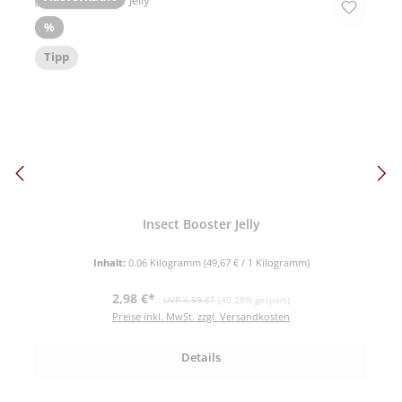
Rabatt
%
Tipp
Insect Booster Jelly
Inhalt:
0.06 Kilogramm
(49,67 € / 1 Kilogramm)
Verkaufspreis:
Regulärer Preis:
2,98 €*
UVP 4,99 €*
(40.28% gespart)
Preise inkl. MwSt. zzgl. Versandkosten
Details