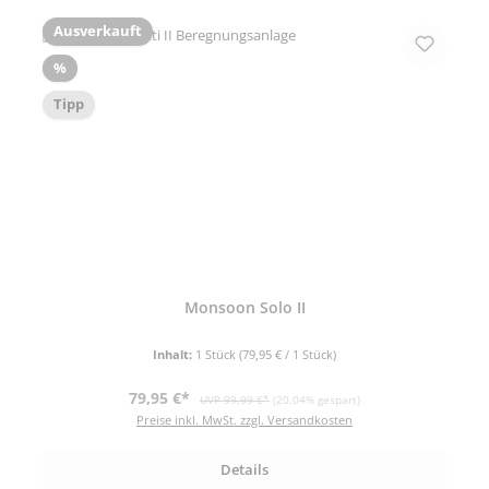
Ausverkauft
Rabatt
%
Tipp
Monsoon Solo II
Inhalt:
1 Stück
(79,95 € / 1 Stück)
Verkaufspreis:
Regulärer Preis:
79,95 €*
UVP 99,99 €*
(20.04% gespart)
Preise inkl. MwSt. zzgl. Versandkosten
Details