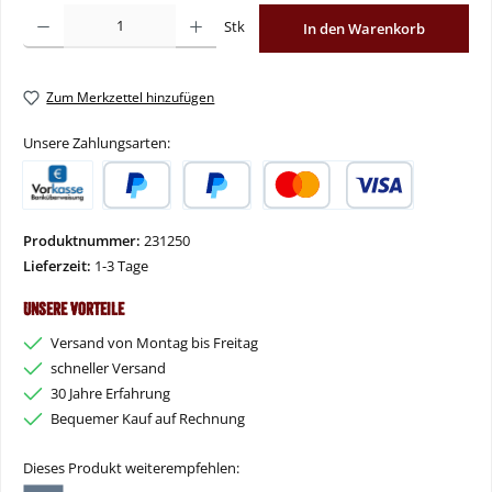
Produkt Anzahl: Gib den gewünschten Wert ein oder benutze die Schaltflächen um
Stk
In den Warenkorb
Zum Merkzettel hinzufügen
Unsere Zahlungsarten:
Vorkasse
PayPal
Später Bezahlen
Kredit- oder Debitkarte
Produktnummer:
231250
Lieferzeit:
1-3 Tage
Unsere Vorteile
Versand von Montag bis Freitag
schneller Versand
30 Jahre Erfahrung
Bequemer Kauf auf Rechnung
Dieses Produkt weiterempfehlen: