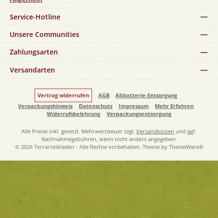
Service-Hotline
Unsere Communities
Zahlungsarten
Versandarten
Vertrag widerrufen
AGB
Altbatterie-Entsorgung
Verpackungshinweis
Datenschutz
Impressum
Mehr Erfahren
Widerrufsbelehrung
Verpackungsentsorgung
Alle Preise inkl. gesetzl. Mehrwertsteuer zzgl.
Versandkosten
und ggf.
Nachnahmegebühren, wenn nicht anders angegeben.
© 2026 Terraristikladen - Alle Rechte vorbehalten. Theme by
ThemeWare®