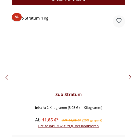
Rabatt
%
Sub Stratum
Inhalt:
2 Kilogramm
(5,93 € / 1 Kilogramm)
Verkaufspreis:
Regulärer Preis:
Ab
11,85 €*
UVP 16,69 €*
(29% gespart)
Preise inkl. MwSt. zzgl. Versandkosten