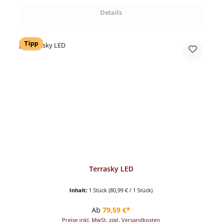
Details
Tipp
Terrasky LED
Inhalt:
1 Stück
(80,99 € / 1 Stück)
Regulärer Preis:
Ab
79,59 €*
Preise inkl. MwSt. zzgl. Versandkosten