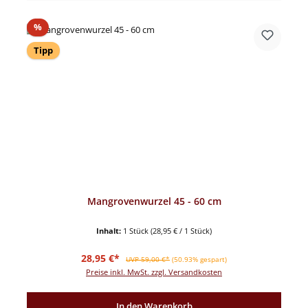
Rabatt
%
Tipp
Mangrovenwurzel 45 - 60 cm
Inhalt:
1 Stück
(28,95 € / 1 Stück)
Verkaufspreis:
Regulärer Preis:
28,95 €*
UVP 59,00 €*
(50.93% gespart)
Preise inkl. MwSt. zzgl. Versandkosten
In den Warenkorb