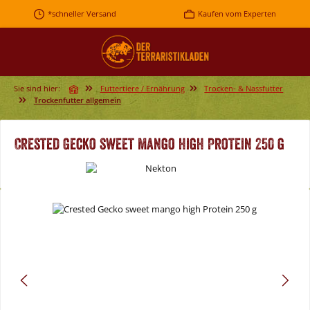
Zum Hauptinhalt springen
*schneller Versand
Kaufen vom Experten
Sie sind hier:
Futtertiere / Ernährung
Trocken- & Nassfutter
Trockenfutter allgemein
Crested Gecko sweet mango high Protein 250 g
Bildergalerie überspringen