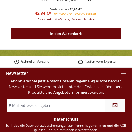
Varianten ab
32,98 €*
Verkaufspreis:
Regulärer Preis:
42,34 €*
UVP 69,49 €*
(39.07% gespart)
Preise inkl. MwSt. zzgl. Versandkosten
In den Warenkorb
*schneller Versand
Kaufen vom Experten
Newsletter
Abonnieren Sie jetzt einfach unseren regelmäßig erscheinenden
Newsletter und Sie werden stets unter den Ersten sein, über neue
Produkte und Angebote informiert werden.
E-
Mail-
Adresse
*
Datenschutz
Ich habe die
Datenschutzbestimmungen
zur Kenntnis genommen und die
AGB
gelesen und bin mit ihnen einverstanden.