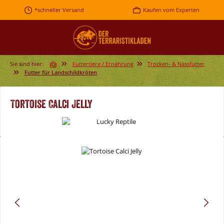
Zum Hauptinhalt springen
*schneller Versand
Kaufen vom Experten
Sie sind hier:
Futtertiere / Ernährung
Trocken- & Nassfutter
Futter für Landschildkröten
Tortoise Calci Jelly
Bildergalerie überspringen