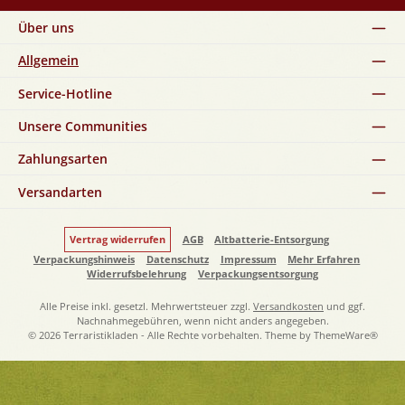
Über uns
Allgemein
Service-Hotline
Unsere Communities
Zahlungsarten
Versandarten
Vertrag widerrufen
AGB
Altbatterie-Entsorgung
Verpackungshinweis
Datenschutz
Impressum
Mehr Erfahren
Widerrufsbelehrung
Verpackungsentsorgung
Alle Preise inkl. gesetzl. Mehrwertsteuer zzgl.
Versandkosten
und ggf.
Nachnahmegebühren, wenn nicht anders angegeben.
© 2026 Terraristikladen - Alle Rechte vorbehalten. Theme by
ThemeWare®