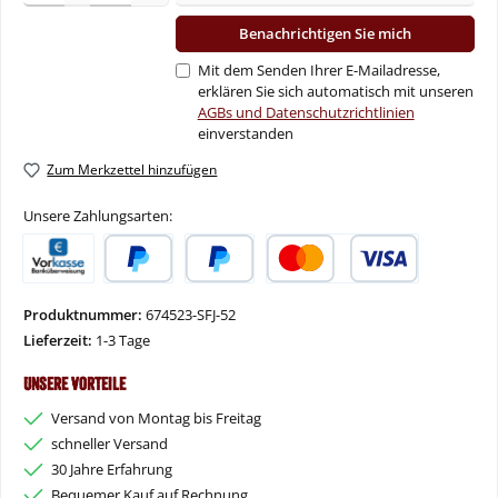
Benachrichtigen Sie mich
Mit dem Senden Ihrer E-Mailadresse,
erklären Sie sich automatisch mit unseren
AGBs und Datenschutzrichtlinien
einverstanden
Zum Merkzettel hinzufügen
Unsere Zahlungsarten:
Vorkasse
PayPal
Später Bezahlen
Kredit- oder Debitkarte
Produktnummer:
674523-SFJ-52
Lieferzeit:
1-3 Tage
Unsere Vorteile
Versand von Montag bis Freitag
schneller Versand
30 Jahre Erfahrung
Bequemer Kauf auf Rechnung