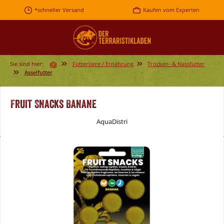
Zum Hauptinhalt springen
*schneller Versand
Kaufen vom Experten
Sie sind hier:
Futtertiere / Ernährung
Trocken- & Nassfutter
Asselfutter
Fruit Snacks Banane
AquaDistri
Bildergalerie überspringen