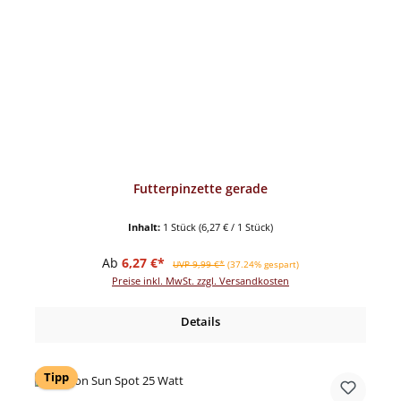
Futterpinzette gerade
Inhalt:
1 Stück
(6,27 € / 1 Stück)
Verkaufspreis:
Regulärer Preis:
Ab
6,27 €*
UVP 9,99 €*
(37.24% gespart)
Preise inkl. MwSt. zzgl. Versandkosten
Details
Tipp