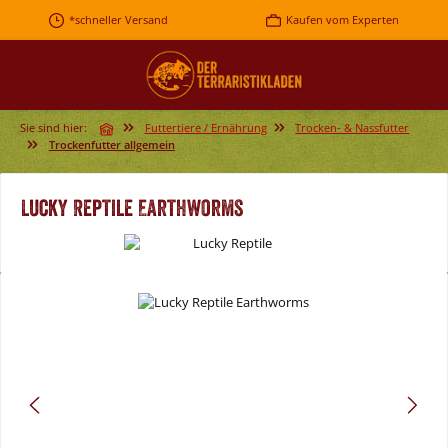
Zum Hauptinhalt springen
*schneller Versand
Kaufen vom Experten
Sie sind hier:
Futtertiere / Ernährung
Trocken- & Nassfutter
Trockenfutter allgemein
Lucky Reptile Earthworms
Bildergalerie überspringen