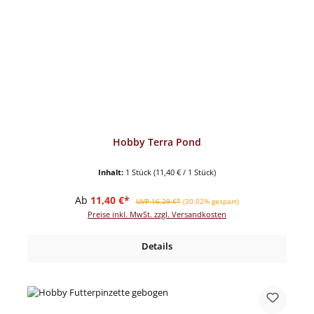
Hobby Terra Pond
Inhalt:
1 Stück
(11,40 € / 1 Stück)
Verkaufspreis:
Regulärer Preis:
Ab
11,40 €*
UVP 16,29 €*
(30.02% gespart)
Preise inkl. MwSt. zzgl. Versandkosten
Details