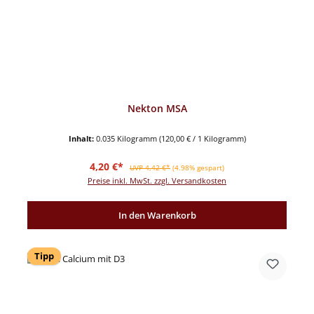
Nekton MSA
Inhalt:
0.035 Kilogramm
(120,00 € / 1 Kilogramm)
Verkaufspreis:
Regulärer Preis:
4,20 €*
UVP 4,42 €*
(4.98% gespart)
Preise inkl. MwSt. zzgl. Versandkosten
In den Warenkorb
Tipp