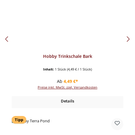
Hobby Trinkschale Bark
Inhalt:
1 Stück
(4,49 € / 1 Stück)
Regulärer Preis:
Ab
4,49 €*
Preise inkl. MwSt. zzgl. Versandkosten
Details
Tipp