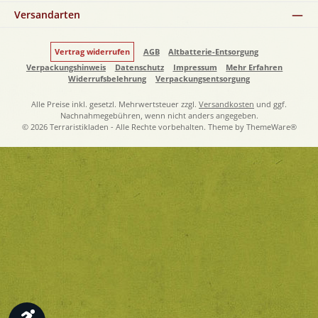
Versandarten
Vertrag widerrufen
AGB
Altbatterie-Entsorgung
Verpackungshinweis
Datenschutz
Impressum
Mehr Erfahren
Widerrufsbelehrung
Verpackungsentsorgung
Alle Preise inkl. gesetzl. Mehrwertsteuer zzgl.
Versandkosten
und ggf.
Nachnahmegebühren, wenn nicht anders angegeben.
© 2026 Terraristikladen - Alle Rechte vorbehalten. Theme by
ThemeWare®
Werkzeugleiste anzeigen