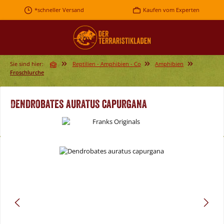
Zum Hauptinhalt springen
*schneller Versand
Kaufen vom Experten
Sie sind hier:
Reptilien - Amphibien - Co
Amphibien
Froschlurche
Dendrobates auratus capurgana
Bildergalerie überspringen