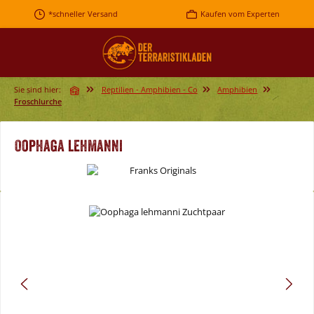
Zum Hauptinhalt springen
*schneller Versand
Kaufen vom Experten
Sie sind hier:
Reptilien - Amphibien - Co
Amphibien
Froschlurche
Oophaga lehmanni
Bildergalerie überspringen