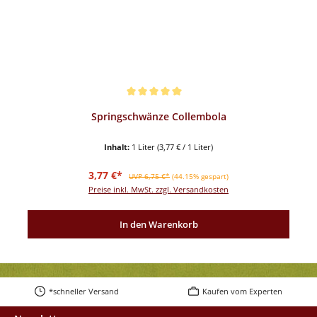
Durchschnittliche Bewertung von 5 von 5 Sternen
Springschwänze Collembola
Inhalt:
1 Liter
(3,77 € / 1 Liter)
Verkaufspreis:
Regulärer Preis:
3,77 €*
UVP 6,75 €*
(44.15% gespart)
Preise inkl. MwSt. zzgl. Versandkosten
In den Warenkorb
*schneller Versand
Kaufen vom Experten