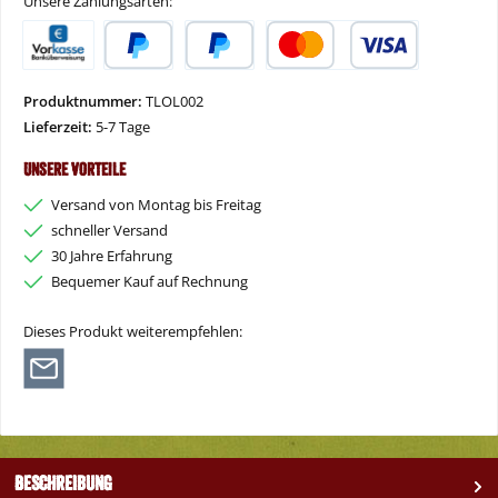
Unsere Zahlungsarten:
Vorkasse
PayPal
Später Bezahlen
Kredit- oder Debitkarte
Produktnummer:
TLOL002
Lieferzeit:
5-7 Tage
Unsere Vorteile
Versand von Montag bis Freitag
schneller Versand
30 Jahre Erfahrung
Bequemer Kauf auf Rechnung
Dieses Produkt weiterempfehlen:
Beschreibung