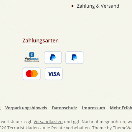
Zahlung & Versand
Zahlungsarten
Vorkasse
PayPal
Später Bezahlen
Kredit- oder Debitkarte
g
Verpackungshinweis
Datenschutz
Impressum
Mehr Erfa
hrwertsteuer zzgl.
Versandkosten
und ggf. Nachnahmegebühren, we
026 Terraristikladen - Alle Rechte vorbehalten. Theme by
ThemeWa