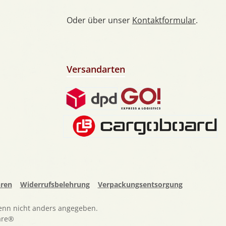
Oder über unser
Kontaktformular
.
Versandarten
Standard Paketversand
Lebendtierversand DE
Spedition
hren
Widerrufsbelehrung
Verpackungsentsorgung
nn nicht anders angegeben.
re®