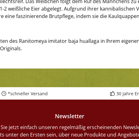
echtsreif. Das Weibchen folgt dem Ruf des Männchens zu e
-2 weißliche Eier abgelegt. Aufgrund ihrer kannibalischen
iere eine faszinierende Brutpflege, indem sie die Kaulquap
lten des Ranitomeya imitator baja huallaga in Ihrem eigen
Originals.
*schneller Versand
30 Jahre E
Newsletter
Sie jetzt einfach unseren regelmäßig erscheinenden Newsle
ts unter den Ersten sein, über neue Produkte und Angebote