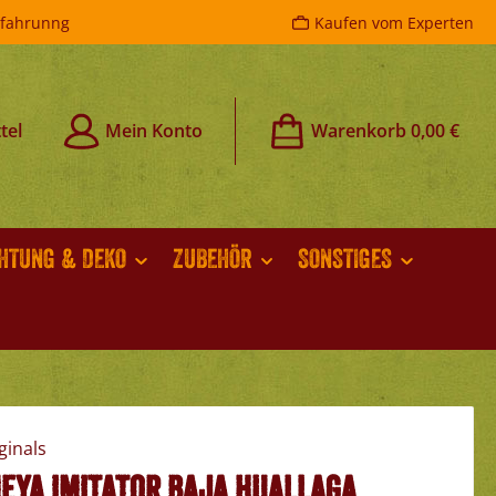
rfahrunng
Kaufen vom Experten
tel
Mein Konto
Warenkorb
0,00 €
CHTUNG & DEKO
ZUBEHÖR
SONSTIGES
eya imitator baja huallaga