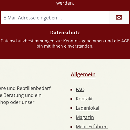
werden.
E-
Mail-
Adresse
Datenschutz
*
e
Datenschutzbestimmungen
zur Kenntnis genommen und die
AGB
bin mit ihnen einverstanden.
Allgemein
iere und Reptilienbedarf.
FAQ
he Beratung und ein
Kontakt
shop oder unser
Ladenlokal
Magazin
Mehr Erfahren