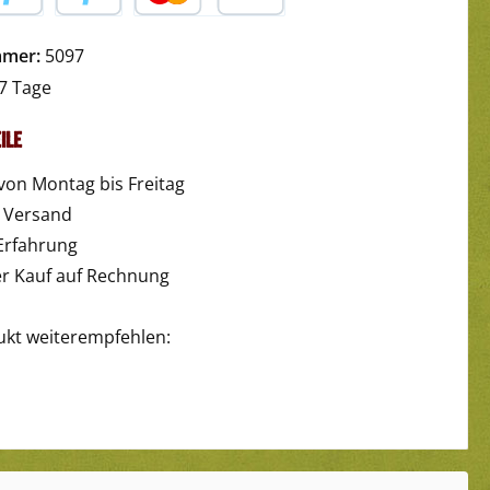
yPal
Später Bezahlen
Kredit- oder Debitkarte
mmer:
5097
7 Tage
ile
von Montag bis Freitag
r Versand
Erfahrung
 Kauf auf Rechnung
ukt weiterempfehlen: