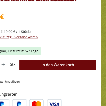
 €
k
(119,00 € / 1 Stück)
wSt. zzgl. Versandkosten
gbar, Lieferzeit: 5-7 Tage
l: Gib den gewünschten Wert ein oder benutze die Schaltflächen 
Stk
In den Warenkorb
tel hinzufügen
ungsarten: