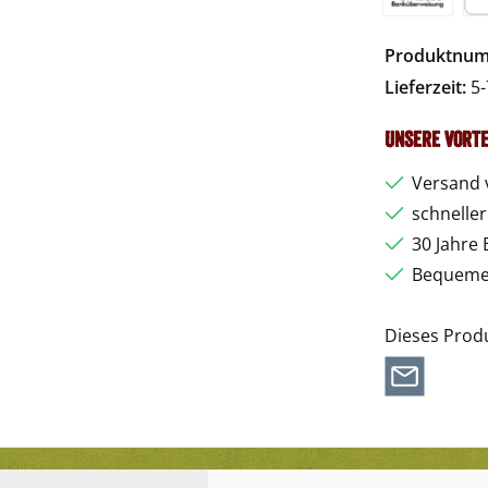
Vorkasse
Pa
Produktnu
Lieferzeit:
5-
Unsere Vorte
Versand 
schnelle
30 Jahre 
Bequemer
Dieses Prod