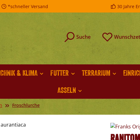
*schneller Versand
30 Jahre E
Suche
Wunschzet
ECHNIK & KLIMA
FUTTER
TERRARIUM
EINRI
ASSELN
n
Froschlurche
Ranitom