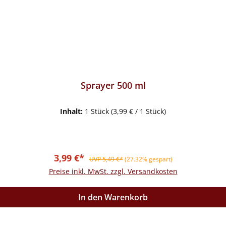
Sprayer 500 ml
Inhalt:
1 Stück
(3,99 € / 1 Stück)
Verkaufspreis:
Regulärer Preis:
3,99 €*
UVP 5,49 €*
(27.32% gespart)
Preise inkl. MwSt. zzgl. Versandkosten
In den Warenkorb