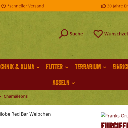
*schneller Versand
30 Jahre E
Suche
Wunschzet
ECHNIK & KLIMA
FUTTER
TERRARIUM
EINRI
ASSELN
Chamäleons
Furcife