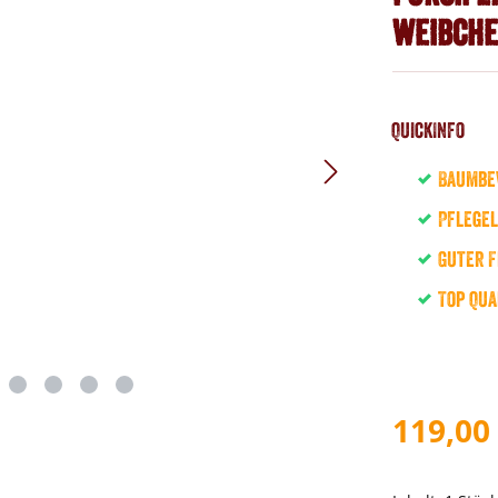
Weibch
QuickInfo
Baumbe
Pflegel
Guter F
Top Qua
119,00