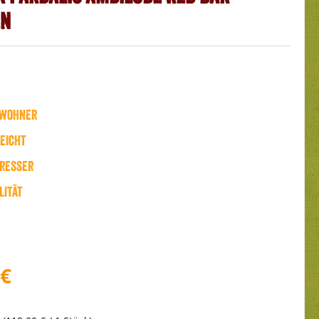
en
wohner
eicht
resser
lität
 €