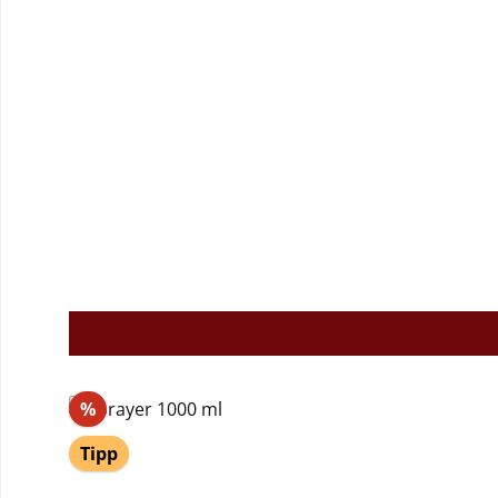
Rabatt
%
Tipp