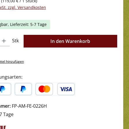
k
(119,00 € / 1 Stück)
wSt. zzgl. Versandkosten
gbar, Lieferzeit: 5-7 Tage
l: Gib den gewünschten Wert ein oder benutze die Schaltflächen 
Stk
In den Warenkorb
tel hinzufügen
ungsarten:
yPal
Später Bezahlen
Kredit- oder Debitkarte
mmer:
FP-AM-FE-0226H
7 Tage
ile