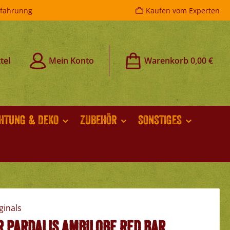
rfahrunng
Kaufen vom Experten
tel
Mein Konto
Warenkorb
0,00 €
CHTUNG & DEKO
ZUBEHÖR
SONSTIGES
r pardalis Ambilobe Red Bar