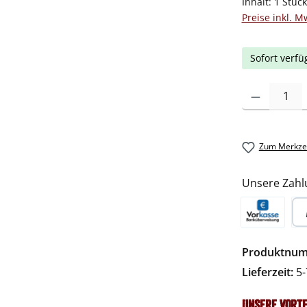
Inhalt:
1 Stüc
Preise inkl. M
Sofort verfü
Produkt Anzah
Zum Merkzet
Unsere Zahl
Vorkasse
Pa
Produktnu
Lieferzeit:
5-
Unsere Vorte