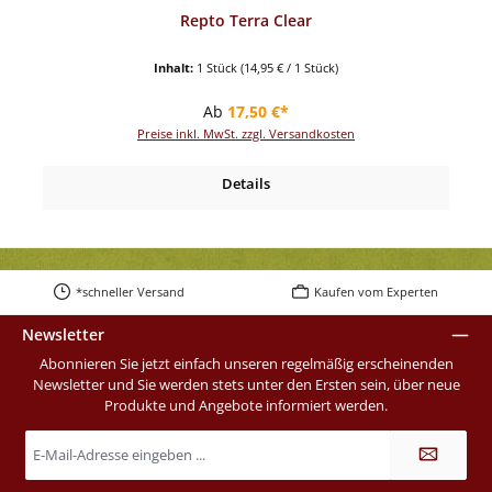
Repto Terra Clear
Inhalt:
1 Stück
(14,95 € / 1 Stück)
Regulärer Preis:
Ab
17,50 €*
Preise inkl. MwSt. zzgl. Versandkosten
Details
*schneller Versand
Kaufen vom Experten
Newsletter
Abonnieren Sie jetzt einfach unseren regelmäßig erscheinenden
Newsletter und Sie werden stets unter den Ersten sein, über neue
Produkte und Angebote informiert werden.
E-
Mail-
Adresse
*