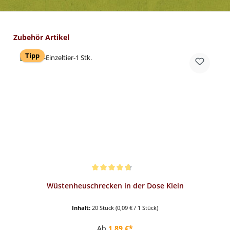
Produktgalerie überspringen
Zubehör Artikel
Tipp
Durchschnittliche Bewertung von 4.82 von 5 Sternen
Wüstenheuschrecken in der Dose Klein
Inhalt:
20 Stück
(0,09 € / 1 Stück)
Regulärer Preis:
Ab
1,89 €*