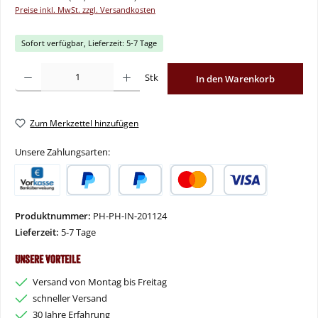
Preise inkl. MwSt. zzgl. Versandkosten
Sofort verfügbar, Lieferzeit: 5-7 Tage
Produkt Anzahl: Gib den gewünschten Wert ein oder benutze die Schaltflächen um
Stk
In den Warenkorb
Zum Merkzettel hinzufügen
Unsere Zahlungsarten:
Vorkasse
PayPal
Später Bezahlen
Kredit- oder Debitkarte
Produktnummer:
PH-PH-IN-201124
Lieferzeit:
5-7 Tage
Unsere Vorteile
Versand von Montag bis Freitag
schneller Versand
30 Jahre Erfahrung