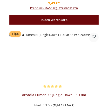
Regulärer Preis:
9,49 €*
Preise inkl. MwSt. zzgl. Versandkosten
In den Warenkorb
Tipp
Durchschnittliche Bewertung von 5 von 5 Sternen
Arcadia LumenIZE Jungle Dawn LED Bar
Inhalt:
1 Stück
(76,99 € / 1 Stück)