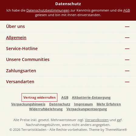
Datenschutz
Ich habe die
Datenschutzbestimmungen
zur Kenntnis genommen und die
AGB
gelesen und bin mit ihnen einverstanden.
Über uns
Allgemein
Service-Hotline
Unsere Communities
Zahlungsarten
Versandarten
Vertrag widerrufen
AGB
Altbatterie-Entsorgung
Verpackungshinweis
Datenschutz
Impressum
Mehr Erfahren
Widerrufsbelehrung
Verpackungsentsorgung
Alle Preise inkl. gesetzl. Mehrwertsteuer zzgl.
Versandkosten
und ggf.
Nachnahmegebühren, wenn nicht anders angegeben.
© 2026 Terraristikladen - Alle Rechte vorbehalten. Theme by
ThemeWare®