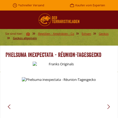
Zum Hauptinhalt springen
*schneller Versand
Kaufen vom Experten
Sie sind hier:
Reptilien - Amphibien - Co
Echsen
Geckos
Geckos allgemein
Phelsuma inexpectata - Réunion-Tagesgecko
Bildergalerie überspringen