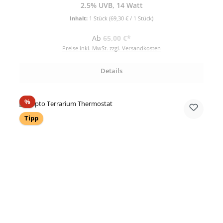
2.5% UVB, 14 Watt
Inhalt:
1 Stück
(69,30 € / 1 Stück)
Regulärer Preis:
Ab
65,00 €*
Preise inkl. MwSt. zzgl. Versandkosten
Details
Rabatt
%
Tipp