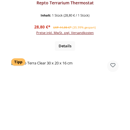
Repto Terrarium Thermostat
Inhalt:
1 Stück
(28,80 € / 1 Stück)
Verkaufspreis:
Regulärer Preis:
28,80 €*
UVP 44,99 €*
(35.99% gespart)
Preise inkl. MwSt. zzgl. Versandkosten
Details
Tipp