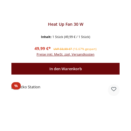
Heat Up Fan 30 W
Inhalt:
1 Stück
(49,99 € / 1 Stück)
Verkaufspreis:
Regulärer Preis:
49,99 €*
UVP 59,99 €*
(16.67% gespart)
Preise inkl. MwSt. zzgl. Versandkosten
In den Warenkorb
Rabatt
%