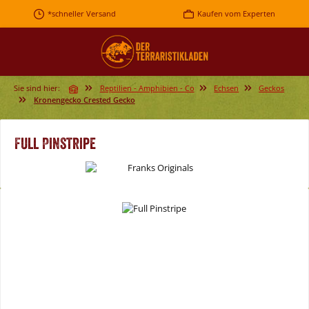
Zum Hauptinhalt springen
*schneller Versand
Kaufen vom Experten
Sie sind hier:
Reptilien - Amphibien - Co
Echsen
Geckos
Kronengecko Crested Gecko
Full Pinstripe
Bildergalerie überspringen