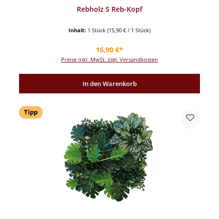
Rebholz S Reb-Kopf
Inhalt:
1 Stück
(15,90 € / 1 Stück)
Regulärer Preis:
15,90 €*
Preise inkl. MwSt. zzgl. Versandkosten
In den Warenkorb
Tipp