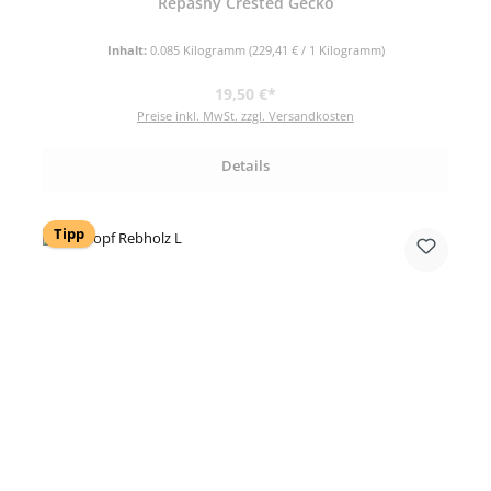
Repashy Crested Gecko
Inhalt:
0.085 Kilogramm
(229,41 € / 1 Kilogramm)
Regulärer Preis:
19,50 €*
Preise inkl. MwSt. zzgl. Versandkosten
Details
Tipp