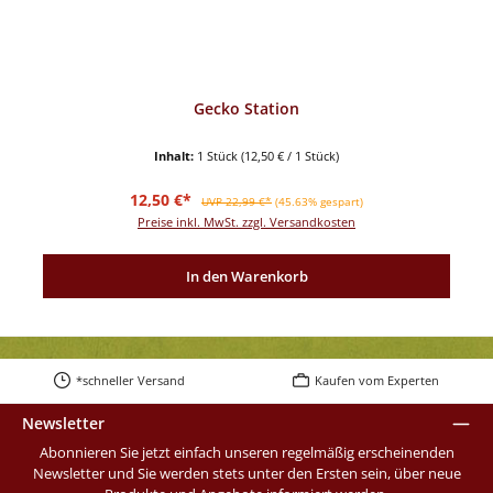
Gecko Station
Inhalt:
1 Stück
(12,50 € / 1 Stück)
Verkaufspreis:
Regulärer Preis:
12,50 €*
UVP 22,99 €*
(45.63% gespart)
Preise inkl. MwSt. zzgl. Versandkosten
In den Warenkorb
*schneller Versand
Kaufen vom Experten
Newsletter
Abonnieren Sie jetzt einfach unseren regelmäßig erscheinenden
Newsletter und Sie werden stets unter den Ersten sein, über neue