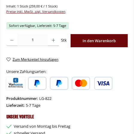
Inhalt:
1 Stück
(259,00 € / 1 Stück)
Preise inkl. MwSt. zzgl. Versandkosten
Sofort verfügbar, Lieferzeit: 5-7 Tage
Produkt Anzahl: Gib den gewünschten Wert ein oder benutze die Schaltflächen um
Stk
In den Warenkorb
Zum Merkzettel hinzufügen
Unsere Zahlungsarten:
Vorkasse
PayPal
Später Bezahlen
Kredit- oder Debitkarte
Produktnummer:
LG-822
Lieferzeit:
5-7 Tage
Unsere Vorteile
Versand von Montag bis Freitag
schneller Versand