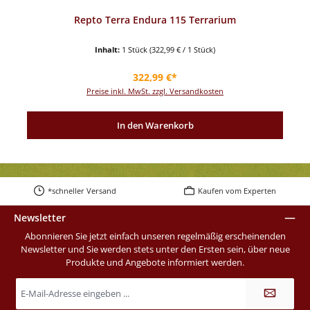
Repto Terra Endura 115 Terrarium
Inhalt:
1 Stück
(322,99 € / 1 Stück)
Regulärer Preis:
322,99 €*
Preise inkl. MwSt. zzgl. Versandkosten
In den Warenkorb
*schneller Versand
Kaufen vom Experten
Newsletter
Abonnieren Sie jetzt einfach unseren regelmäßig erscheinenden
Newsletter und Sie werden stets unter den Ersten sein, über neue
Produkte und Angebote informiert werden.
E-
Mail-
Adresse