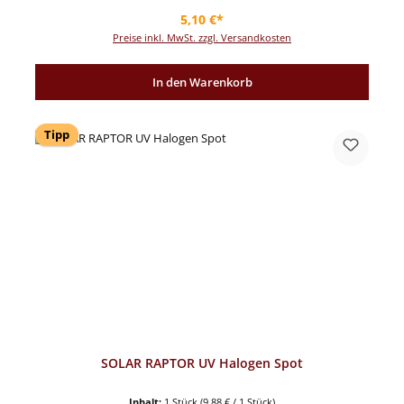
Regulärer Preis:
5,10 €*
Preise inkl. MwSt. zzgl. Versandkosten
In den Warenkorb
Tipp
SOLAR RAPTOR UV Halogen Spot
Inhalt:
1 Stück
(9,88 € / 1 Stück)