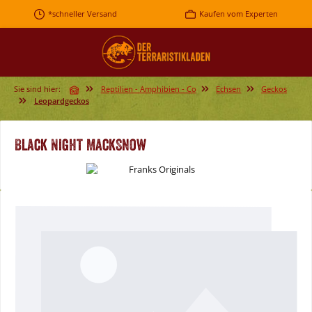
Zum Hauptinhalt springen
*schneller Versand
Kaufen vom Experten
Sie sind hier:
Reptilien - Amphibien - Co
Echsen
Geckos
Leopardgeckos
Black Night MackSnow
Bildergalerie überspringen