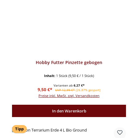
Hobby Futter Pinzette gebogen
Inhalt:
1 Stück
(9,50 € / 1 Stück)
Varianten ab
6,27 €*
Verkaufspreis:
Regulärer Preis:
9,50 €*
UVP 12,99 €*
(26.87% gespart)
Preise inkl. MwSt. zzgl. Versandkosten
In den Warenkorb
Tipp