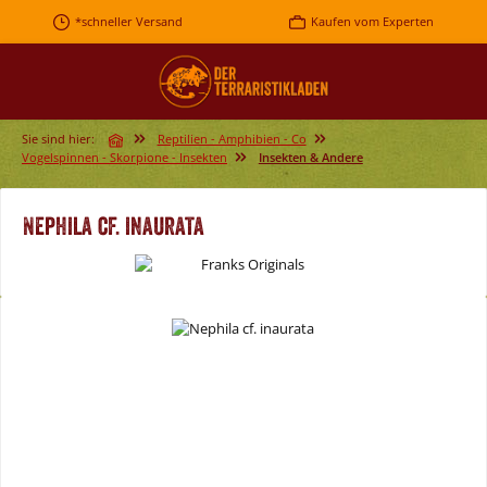
Zum Hauptinhalt springen
*schneller Versand
Kaufen vom Experten
Sie sind hier:
Reptilien - Amphibien - Co
Vogelspinnen - Skorpione - Insekten
Insekten & Andere
Nephila cf. inaurata
Bildergalerie überspringen