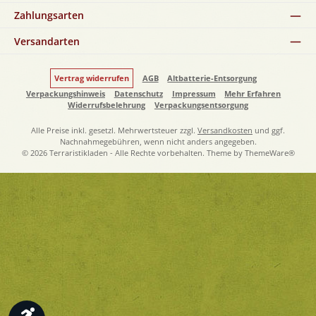
Zahlungsarten
Versandarten
Vertrag widerrufen
AGB
Altbatterie-Entsorgung
Verpackungshinweis
Datenschutz
Impressum
Mehr Erfahren
Widerrufsbelehrung
Verpackungsentsorgung
Alle Preise inkl. gesetzl. Mehrwertsteuer zzgl.
Versandkosten
und ggf.
Nachnahmegebühren, wenn nicht anders angegeben.
© 2026 Terraristikladen - Alle Rechte vorbehalten. Theme by
ThemeWare®
Werkzeugleiste anzeigen