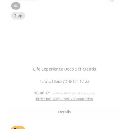
Rabatt
%
Tipp
Life Experience Deco Set Mantis
Inhalt:
1 Stück
(10,40 € / 1 Stück)
Verkaufspreis:
Regulärer Preis:
10,40 €*
UVP 16,49 €*
(36.93% gespart)
Preise inkl. MwSt. zzgl. Versandkosten
Details