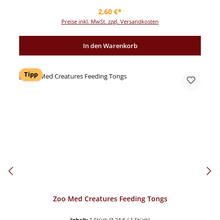
Regulärer Preis:
2,60 €*
Preise inkl. MwSt. zzgl. Versandkosten
In den Warenkorb
Tipp
Zoo Med Creatures Feeding Tongs
Inhalt:
1 Stück
(3,24 € / 1 Stück)