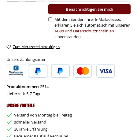
Benachrichtigen Sie mich
Mit dem Senden Ihrer E-Mailadresse,
erklären Sie sich automatisch mit unseren
AGBs und Datenschutzrichtlinien
einverstanden
Zum Merkzettel hinzufügen
Unsere Zahlungsarten:
Vorkasse
PayPal
Später Bezahlen
Kredit- oder Debitkarte
Produktnummer:
2514
Lieferzeit:
5-7 Tage
Unsere Vorteile
Versand von Montag bis Freitag
schneller Versand
30 Jahre Erfahrung
Bequemer Kauf auf Rechnung