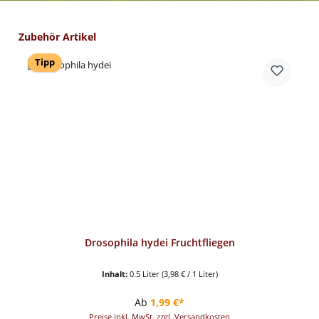
Produktgalerie überspringen
Zubehör Artikel
Tipp
Drosophila hydei Fruchtfliegen
Inhalt:
0.5 Liter
(3,98 € / 1 Liter)
Regulärer Preis:
Ab
1,99 €*
Preise inkl. MwSt. zzgl. Versandkosten