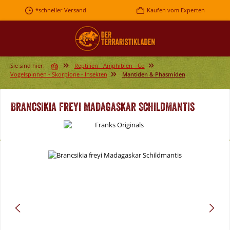
Zum Hauptinhalt springen
*schneller Versand
Kaufen vom Experten
Sie sind hier:
Reptilien - Amphibien - Co
Vogelspinnen - Skorpione - Insekten
Mantiden & Phasmiden
Brancsikia freyi Madagaskar Schildmantis
Bildergalerie überspringen