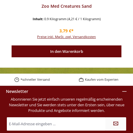
Zoo Med Creatures Sand
Inhalt:
0.9 Kilogramm
(4,21 € / 1 Kilogramm)
Regulärer Preis:
3,79 €*
Preise inkl. MwSt. zzgl. Versandkosten
In den Warenkorb
*schneller Versand
Kaufen vom Experten
Newsletter
Abonnieren Sie jetzt einfach unseren regelmäßig erscheinenden
Newsletter und Sie werden stets unter den Ersten sein, über neue
Produkte und Angebote informiert werden.
E-
Mail-
Adresse