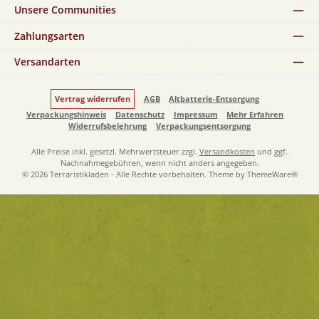
Unsere Communities
Zahlungsarten
Versandarten
Vertrag widerrufen
AGB
Altbatterie-Entsorgung
Verpackungshinweis
Datenschutz
Impressum
Mehr Erfahren
Widerrufsbelehrung
Verpackungsentsorgung
Alle Preise inkl. gesetzl. Mehrwertsteuer zzgl.
Versandkosten
und ggf.
Nachnahmegebühren, wenn nicht anders angegeben.
© 2026 Terraristikladen - Alle Rechte vorbehalten. Theme by
ThemeWare®