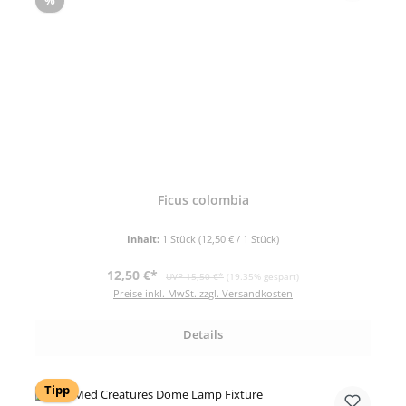
%
Ficus colombia
Inhalt:
1 Stück
(12,50 € / 1 Stück)
Verkaufspreis:
Regulärer Preis:
12,50 €*
UVP 15,50 €*
(19.35% gespart)
Preise inkl. MwSt. zzgl. Versandkosten
Details
Tipp