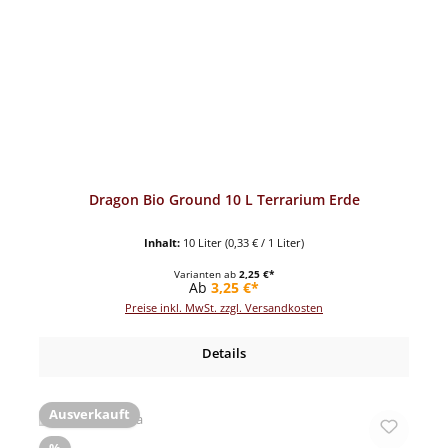
Dragon Bio Ground 10 L Terrarium Erde
Inhalt:
10 Liter
(0,33 € / 1 Liter)
Varianten ab
2,25 €*
Regulärer Preis:
Ab
3,25 €*
Preise inkl. MwSt. zzgl. Versandkosten
Details
Ausverkauft
Rabatt