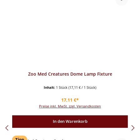
Zoo Med Creatures Dome Lamp Fixture
Inhalt:
1 Stück
(17,11 € / 1 Stück)
Regulärer Preis:
17,11 €*
Preise inkl. MwSt. zzgl. Versandkosten
In den Warenkorb
Tipp