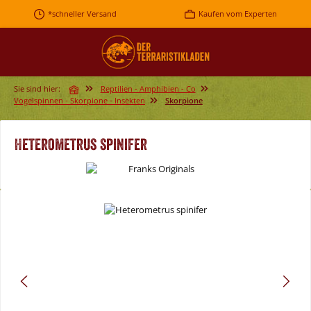
Zum Hauptinhalt springen
*schneller Versand
Kaufen vom Experten
Sie sind hier:
Reptilien - Amphibien - Co
Vogelspinnen - Skorpione - Insekten
Skorpione
Heterometrus spinifer
Bildergalerie überspringen