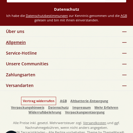
Adresse
*
Datenschutz
Ich habe die
Datenschutzbestimmungen
zur Kenntnis genommen und die
AGB
gelesen und bin mit ihnen einverstanden.
Über uns
Allgemein
Service-Hotline
Unsere Communities
Zahlungsarten
Versandarten
Vertrag widerrufen
AGB
Altbatterie-Entsorgung
Verpackungshinweis
Datenschutz
Impressum
Mehr Erfahren
Widerrufsbelehrung
Verpackungsentsorgung
Alle Preise inkl. gesetzl. Mehrwertsteuer zzgl.
Versandkosten
und ggf.
Nachnahmegebühren, wenn nicht anders angegeben.
© 2026 Terraristikladen - Alle Rechte vorbehalten. Theme by
ThemeWare®