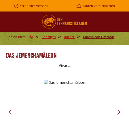
Zum Hauptinhalt springen
*schneller Versand
Kaufen vom Experten
Sie sind hier:
Sonstiges
Bücher
Chamäleon Literatur
Das Jemenchamäleon
Vivaria
Bildergalerie überspringen