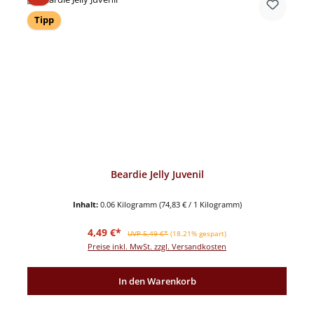
Tipp
Beardie Jelly Juvenil
Inhalt:
0.06 Kilogramm
(74,83 € / 1 Kilogramm)
Verkaufspreis:
Regulärer Preis:
4,49 €*
UVP 5,49 €*
(18.21% gespart)
Preise inkl. MwSt. zzgl. Versandkosten
In den Warenkorb