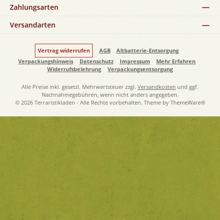
Zahlungsarten
Versandarten
Vertrag widerrufen
AGB
Altbatterie-Entsorgung
Verpackungshinweis
Datenschutz
Impressum
Mehr Erfahren
Widerrufsbelehrung
Verpackungsentsorgung
Alle Preise inkl. gesetzl. Mehrwertsteuer zzgl.
Versandkosten
und ggf.
Nachnahmegebühren, wenn nicht anders angegeben.
© 2026 Terraristikladen - Alle Rechte vorbehalten. Theme by
ThemeWare®