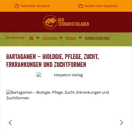
Zum Hauptinhalt springen
*schneller Versand
Kaufen vom Experten
Sie sind hier:
Sonstiges
Bücher
Echsen Literatur
Bartagamen – Biologie, Pflege, Zucht,
Erkrankungen und Zuchtformen
Bildergalerie überspringen