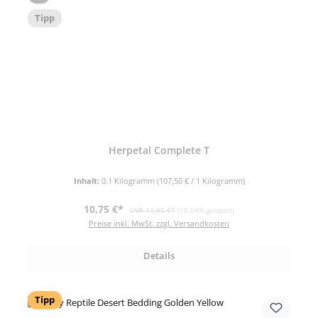
Tipp
Herpetal Complete T
Inhalt:
0.1 Kilogramm
(107,50 € / 1 Kilogramm)
Verkaufspreis:
Regulärer Preis:
10,75 €*
UVP 11,95 €*
(10.04% gespart)
Preise inkl. MwSt. zzgl. Versandkosten
Details
Tipp