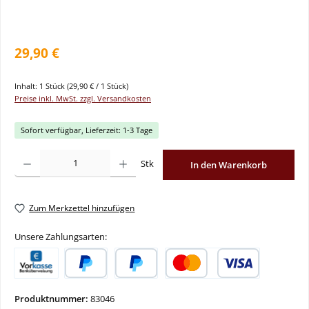
29,90 €
Inhalt:
1 Stück
(29,90 € / 1 Stück)
Preise inkl. MwSt. zzgl. Versandkosten
Sofort verfügbar, Lieferzeit: 1-3 Tage
Produkt Anzahl: Gib den gewünschten Wert ein oder benutze die Schaltflächen um
Stk
In den Warenkorb
Zum Merkzettel hinzufügen
Unsere Zahlungsarten:
Vorkasse
PayPal
Später Bezahlen
Kredit- oder Debitkarte
Produktnummer:
83046