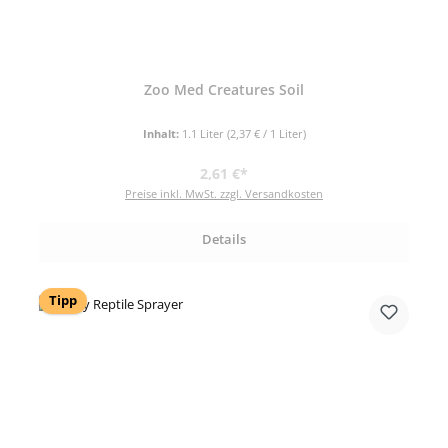
Zoo Med Creatures Soil
Inhalt:
1.1 Liter
(2,37 € / 1 Liter)
Regulärer Preis:
2,61 €*
Preise inkl. MwSt. zzgl. Versandkosten
Details
Tipp