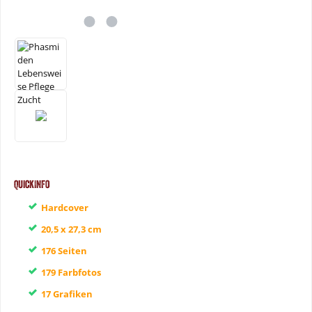
QuickInfo
Hardcover
20,5 x 27,3 cm
176 Seiten
179 Farbfotos
17 Grafiken