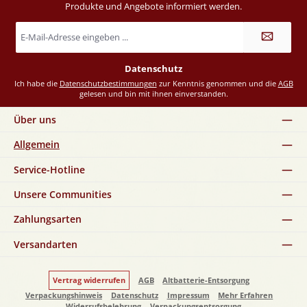
Produkte und Angebote informiert werden.
E-
Mail-
Adresse
*
Datenschutz
Ich habe die
Datenschutzbestimmungen
zur Kenntnis genommen und die
AGB
gelesen und bin mit ihnen einverstanden.
Über uns
Allgemein
Service-Hotline
Unsere Communities
Zahlungsarten
Versandarten
Vertrag widerrufen
AGB
Altbatterie-Entsorgung
Verpackungshinweis
Datenschutz
Impressum
Mehr Erfahren
Widerrufsbelehrung
Verpackungsentsorgung