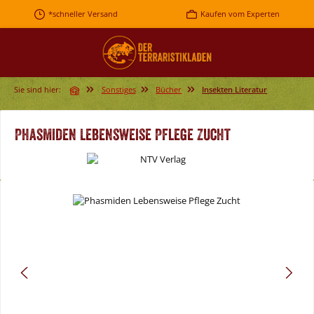
Zum Hauptinhalt springen
*schneller Versand
Kaufen vom Experten
Sie sind hier:
Sonstiges
Bücher
Insekten Literatur
Phasmiden Lebensweise Pflege Zucht
Bildergalerie überspringen