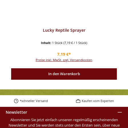
Lucky Reptile Sprayer
Inhalt:
1 Stück
(7,19 € / 1 Stück)
Regulärer Preis:
7,19 €*
Preise inkl. MwSt. zzgl. Versandkosten
In den Warenkorb
*schneller Versand
Kaufen vom Experten
Newsletter
Abonnieren Sie jetzt einfach unseren regelmäßig erscheinenden
Newsletter und Sie werden stets unter den Ersten sein, über neue