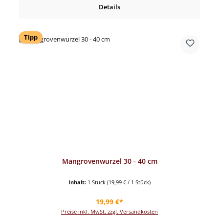
Details
Tipp
Mangrovenwurzel 30 - 40 cm
Inhalt:
1 Stück
(19,99 € / 1 Stück)
Regulärer Preis:
19,99 €*
Preise inkl. MwSt. zzgl. Versandkosten