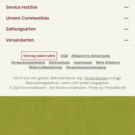
Service-Hotline
Unsere Communities
Zahlungsarten
Versandarten
Vertrag widerrufen
AGB
Altbatterie-Entsorgung
Verpackungshinweis
Datenschutz
Impressum
Mehr Erfahren
Widerrufsbelehrung
Verpackungsentsorgung
Alle Preise inkl. gesetzl. Mehrwertsteuer zzgl.
Versandkosten
und ggf.
Nachnahmegebühren, wenn nicht anders angegeben.
© 2026 Terraristikladen - Alle Rechte vorbehalten. Theme by
ThemeWare®