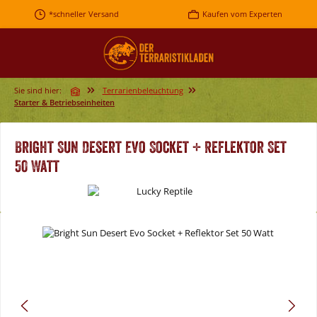
Zum Hauptinhalt springen
*schneller Versand
Kaufen vom Experten
Sie sind hier:
Terrarienbeleuchtung
Starter & Betriebseinheiten
Bright Sun Desert Evo Socket + Reflektor Set
50 Watt
Bildergalerie überspringen