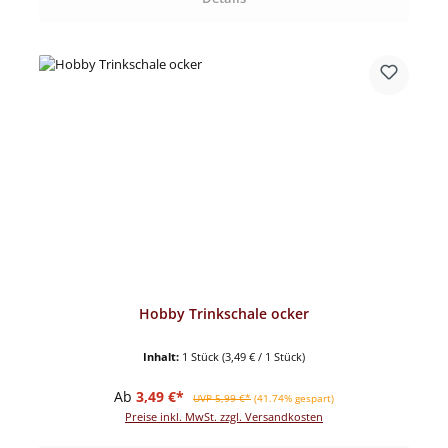
Hobby Trinkschale ocker
Inhalt:
1 Stück
(3,49 € / 1 Stück)
Verkaufspreis:
Regulärer Preis:
Ab
3,49 €*
UVP 5,99 €*
(41.74% gespart)
Preise inkl. MwSt. zzgl. Versandkosten