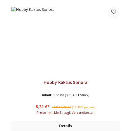
Hobby Kaktus Sonora
Inhalt:
1 Stück
(8,31 € / 1 Stück)
Verkaufspreis:
Regulärer Preis:
8,31 €*
UVP 12,29 €*
(32.38% gespart)
Preise inkl. MwSt. zzgl. Versandkosten
Details