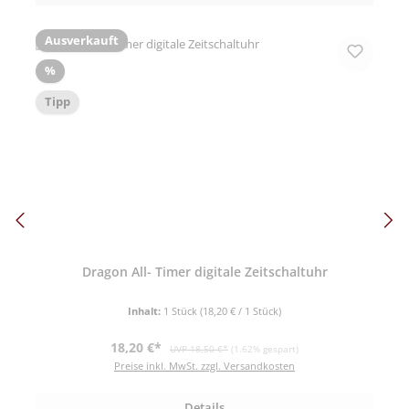
Ausverkauft
Rabatt
%
Tipp
Dragon All- Timer digitale Zeitschaltuhr
Inhalt:
1 Stück
(18,20 € / 1 Stück)
Verkaufspreis:
Regulärer Preis:
18,20 €*
UVP 18,50 €*
(1.62% gespart)
Preise inkl. MwSt. zzgl. Versandkosten
Details