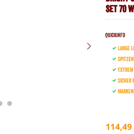
Set 70 
QuickInfo
Lange L
Spitzen
Extrem 
Sicher 
Markenp
114,49