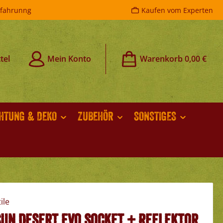
rfahrunng
Kaufen vom Experten
tel
Mein Konto
Warenkorb
0,00 €
CHTUNG & DEKO
ZUBEHÖR
SONSTIGES
Sun Desert Evo Socket + Reflektor