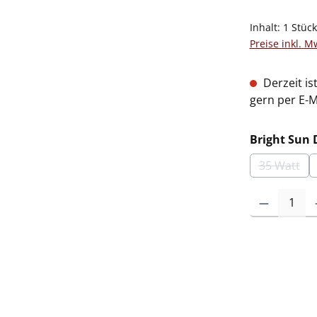
Inhalt:
1 Stüc
Preise inkl. M
Derzeit is
gern per E-M
Bright Sun 
35 Watt
(Diese O