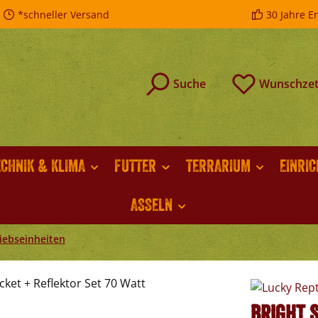
*schneller Versand
30 Jahre E
Suche
Wunschzet
ECHNIK & KLIMA
FUTTER
TERRARIUM
EINRI
ASSELN
riebseinheiten
Bright 