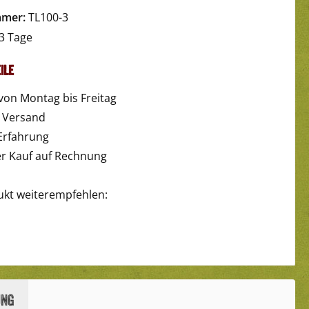
yPal
Später Bezahlen
Kredit- oder Debitkarte
mmer:
TL100-3
3 Tage
ile
von Montag bis Freitag
r Versand
Erfahrung
 Kauf auf Rechnung
ukt weiterempfehlen:
ung