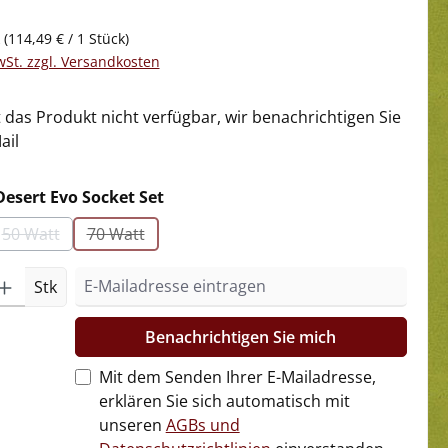
k
(114,49 € / 1 Stück)
wSt. zzgl. Versandkosten
t das Produkt nicht verfügbar, wir benachrichtigen Sie
ail
auswählen
Desert Evo Socket Set
50 Watt
70 Watt
ption ist zurzeit nicht verfügbar.)
(Diese Option ist zurzeit nicht verfügbar.)
(Diese Option ist zurzeit nicht verfügbar.)
Stk
Benachrichtigen Sie mich
Mit dem Senden Ihrer E-Mailadresse,
erklären Sie sich automatisch mit
unseren
AGBs und