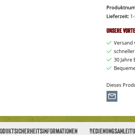
Vorkasse
Pa
Produktnu
Lieferzeit:
1-
Unsere Vorte
Versand 
schnelle
30 Jahre 
Bequemer
Dieses Prod
oduktsicherheitsinformationen
Bedienungsanleit