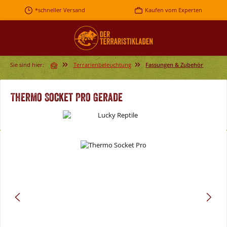
Zum Hauptinhalt springen
*schneller Versand
Kaufen vom Experten
Sie sind hier:
Terrarienbeleuchtung
Fassungen & Zubehör
Thermo Socket Pro Gerade
Bildergalerie überspringen