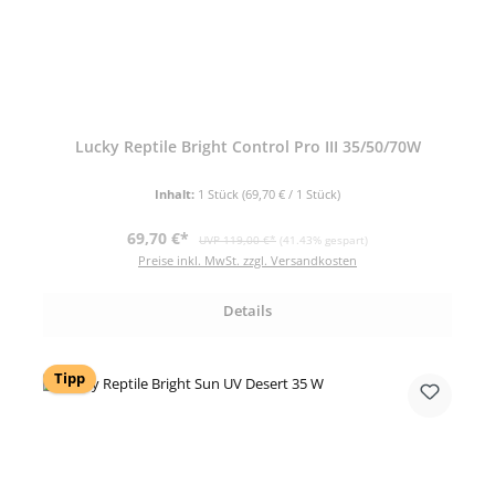
Lucky Reptile Bright Control Pro III 35/50/70W
Inhalt:
1 Stück
(69,70 € / 1 Stück)
Verkaufspreis:
Regulärer Preis:
69,70 €*
UVP 119,00 €*
(41.43% gespart)
Preise inkl. MwSt. zzgl. Versandkosten
Details
Tipp