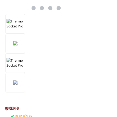
QuickInfo
Plug n´Play