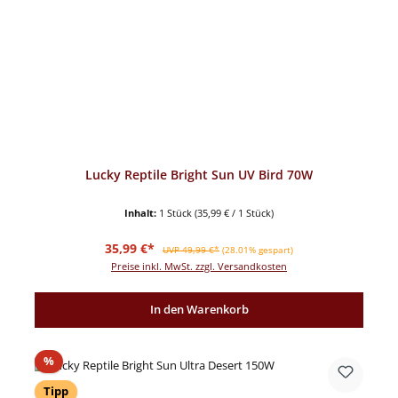
Lucky Reptile Bright Sun UV Bird 70W
Inhalt:
1 Stück
(35,99 € / 1 Stück)
Verkaufspreis:
Regulärer Preis:
35,99 €*
UVP 49,99 €*
(28.01% gespart)
Preise inkl. MwSt. zzgl. Versandkosten
In den Warenkorb
Rabatt
%
Tipp