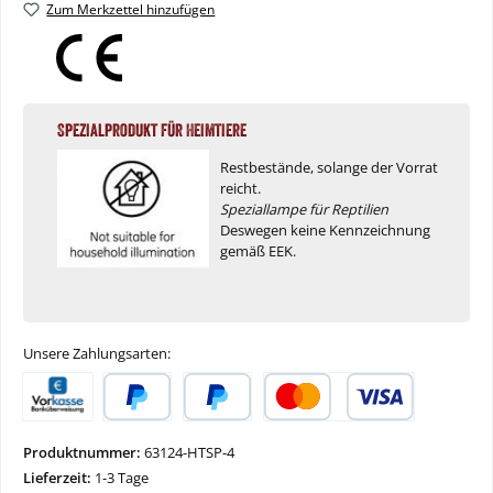
Zum Merkzettel hinzufügen
Spezialprodukt für Heimtiere
Restbestände, solange der Vorrat
reicht.
Speziallampe für Reptilien
Deswegen keine Kennzeichnung
gemäß EEK.
Unsere Zahlungsarten:
Vorkasse
PayPal
Später Bezahlen
Kredit- oder Debitkarte
Produktnummer:
63124-HTSP-4
Lieferzeit:
1-3 Tage