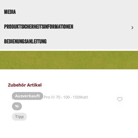
Media
Produktsicherheitsinformationen
Bedienungsanleitung
Produktgalerie überspringen
Zubehör Artikel
Ausverkauft
Rabatt
%
Tipp