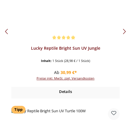
Durchschnittliche Bewertung von 5 von 5 Sternen
Lucky Reptile Bright Sun UV Jungle
Inhalt:
1 Stück
(28,98 € / 1 Stück)
Regulärer Preis:
Ab
30,99 €*
Preise inkl. MwSt. zzgl. Versandkosten
Details
Tipp