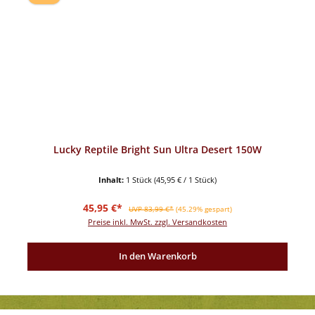
Lucky Reptile Bright Sun Ultra Desert 150W
Inhalt:
1 Stück
(45,95 € / 1 Stück)
Verkaufspreis:
Regulärer Preis:
45,95 €*
UVP 83,99 €*
(45.29% gespart)
Preise inkl. MwSt. zzgl. Versandkosten
In den Warenkorb