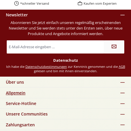
*schneller Versand
Kaufen vom Experten
Newsletter
Abonnieren Sie jetzt einfach unseren regelmäßig erscheinenden
Newsletter und Sie werden stets unter den Ersten sein, über neue
Produkte und Angebote informiert werden.
E-
Mail-
Adresse
*
Datenschutz
Ich habe die
Datenschutzbestimmungen
zur Kenntnis genommen und die
AGB
gelesen und bin mit ihnen einverstanden.
Über uns
Allgemein
Service-Hotline
Unsere Communities
Zahlungsarten