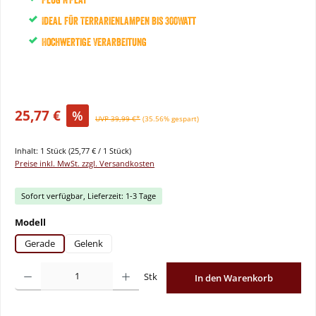
Ideal für Terrarienlampen bis 300Watt
Hochwertige Verarbeitung
25,77 €
%
UVP 39,99 €*
(35.56% gespart)
Inhalt:
1 Stück
(25,77 € / 1 Stück)
Preise inkl. MwSt. zzgl. Versandkosten
Sofort verfügbar, Lieferzeit: 1-3 Tage
auswählen
Modell
Gerade
Gelenk
Produkt Anzahl: Gib den gewünschten Wert ein oder benutze die Schaltflächen um
Stk
In den Warenkorb