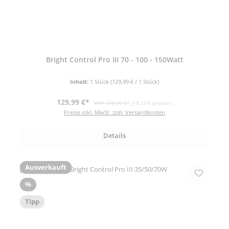
Bright Control Pro III 70 - 100 - 150Watt
Inhalt:
1 Stück
(129,99 € / 1 Stück)
Verkaufspreis:
Regulärer Preis:
129,99 €*
UVP 159,00 €*
(18.25% gespart)
Preise inkl. MwSt. zzgl. Versandkosten
Details
Ausverkauft
Rabatt
%
Tipp