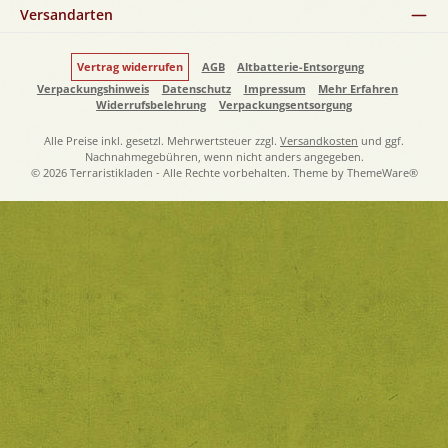
Versandarten
Vertrag widerrufen
AGB
Altbatterie-Entsorgung
Verpackungshinweis
Datenschutz
Impressum
Mehr Erfahren
Widerrufsbelehrung
Verpackungsentsorgung
Alle Preise inkl. gesetzl. Mehrwertsteuer zzgl.
Versandkosten
und ggf.
Nachnahmegebühren, wenn nicht anders angegeben.
© 2026 Terraristikladen - Alle Rechte vorbehalten. Theme by
ThemeWare®