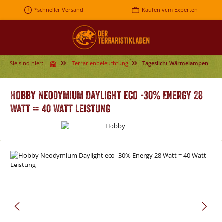
Zum Hauptinhalt springen
*schneller Versand
Kaufen vom Experten
Sie sind hier:
Terrarienbeleuchtung
Tageslicht-Wärmelampen
Hobby Neodymium Daylight eco -30% Energy 28
Watt = 40 Watt Leistung
Bildergalerie überspringen