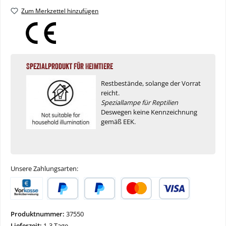
Zum Merkzettel hinzufügen
Spezialprodukt für Heimtiere
Restbestände, solange der Vorrat
reicht.
Speziallampe für Reptilien
Deswegen keine Kennzeichnung
gemäß EEK.
Unsere Zahlungsarten:
Vorkasse
PayPal
Später Bezahlen
Kredit- oder Debitkarte
Produktnummer:
37550
Lieferzeit:
1-3 Tage