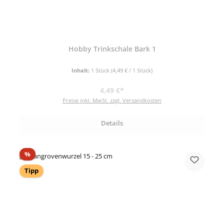
Hobby Trinkschale Bark 1
Inhalt:
1 Stück
(4,49 € / 1 Stück)
Regulärer Preis:
4,49 €*
Preise inkl. MwSt. zzgl. Versandkosten
Details
Rabatt
%
Tipp