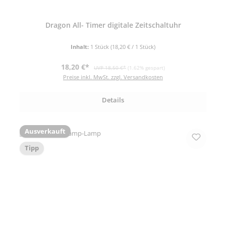
Dragon All- Timer digitale Zeitschaltuhr
Inhalt:
1 Stück
(18,20 € / 1 Stück)
Verkaufspreis:
Regulärer Preis:
18,20 €*
UVP 18,50 €*
(1.62% gespart)
Preise inkl. MwSt. zzgl. Versandkosten
Details
Ausverkauft
Tipp