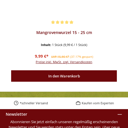
Durchschnittliche Bewertung von 5 von 5 Sternen
Mangrovenwurzel 15 - 25 cm
Inhalt:
1 Stück
(9,99 € / 1 Stück)
Verkaufspreis:
Regulärer Preis:
9,99 €*
UVP 15,90 €*
(37.17% gespart)
Preise inkl. MwSt. zzgl. Versandkosten
In den Warenkorb
*schneller Versand
Kaufen vom Experten
Newsletter
Abonnieren Sie jetzt einfach unseren regelmäßig erscheinenden
Newsletter und Sie werden stets unter den Ersten sein, über neue