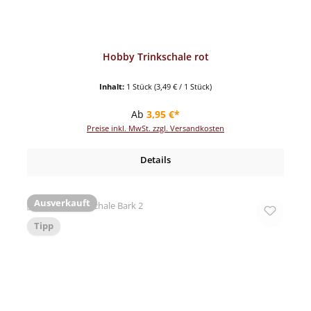
Hobby Trinkschale rot
Inhalt:
1 Stück
(3,49 € / 1 Stück)
Regulärer Preis:
Ab
3,95 €*
Preise inkl. MwSt. zzgl. Versandkosten
Details
Ausverkauft
Tipp