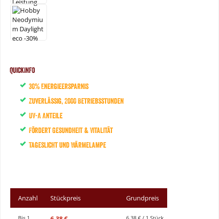
QuickInfo
30% Energieersparnis
Zuverlässig, 2000 Betriebsstunden
UV-A Anteile
Fördert Gesundheit & Vitalität
Tageslicht und Wärmelampe
Anzahl
Stückpreis
Grundpreis
6,38 €
Bis
1
6,38 € / 1 Stück