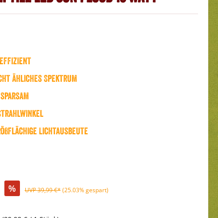
effizient
cht ähliches Spektrum
 sparsam
strahlwinkel
rößflächige Lichtausbeute
%
UVP 39,99 €*
(25.03% gespart)