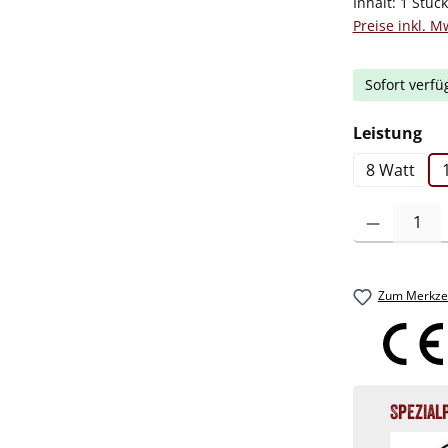
Inhalt:
1 Stüc
Preise inkl. M
Sofort verfü
au
Leistung
8 Watt
Produkt Anzah
Zum Merkzet
Spezial