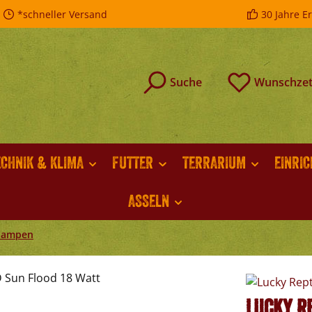
*schneller Versand
30 Jahre E
Suche
Wunschzet
ECHNIK & KLIMA
FUTTER
TERRARIUM
EINRI
ASSELN
nlampen
Lucky R