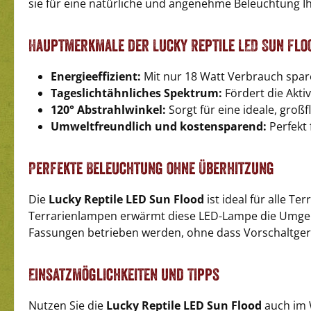
sie für eine natürliche und angenehme Beleuchtung Ih
Hauptmerkmale der Lucky Reptile LED Sun Flo
Energieeffizient:
Mit nur 18 Watt Verbrauch spar
Tageslichtähnliches Spektrum:
Fördert die Aktivi
120° Abstrahlwinkel:
Sorgt für eine ideale, groß
Umweltfreundlich und kostensparend:
Perfekt 
Perfekte Beleuchtung ohne Überhitzung
Die
Lucky Reptile LED Sun Flood
ist ideal für alle T
Terrarienlampen erwärmt diese LED-Lampe die Umgebu
Fassungen betrieben werden, ohne dass Vorschaltgerä
Einsatzmöglichkeiten und Tipps
Nutzen Sie die
Lucky Reptile LED Sun Flood
auch im 