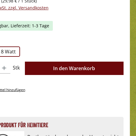
k
(29,98 € / 1 Stück)
wSt. zzgl. Versandkosten
gbar, Lieferzeit: 1-3 Tage
swählen
18 Watt
l: Gib den gewünschten Wert ein oder benutze die Schaltflächen 
Stk
In den Warenkorb
tel hinzufügen
produkt für Heimtiere