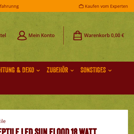
rfahrunng
Kaufen vom Experten
tel
Mein Konto
Warenkorb
0,00 €
CHTUNG & DEKO
ZUBEHÖR
SONSTIGES
eptile LED Sun Flood 18 Watt