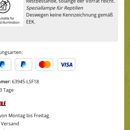
Restbestände, solange der Vorrat reicht.
Speziallampe für Reptilien
Deswegen keine Kennzeichnung gemäß
EEK.
ungsarten:
yPal
Später Bezahlen
Kredit- oder Debitkarte
mmer:
63945-LSF18
3 Tage
ile
von Montag bis Freitag
r Versand