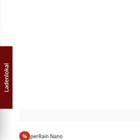
Ladenlokal
Rabatt
%