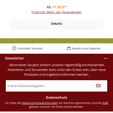
Regulärer Preis:
Ab
17,50 €*
Preise inkl. MwSt. zzgl. Versandkosten
Details
*schneller Versand
Kaufen vom Experten
Newsletter
Abonnieren Sie jetzt einfach unseren regelmäßig erscheinenden
Newsletter und Sie werden stets unter den Ersten sein, über neue
Produkte und Angebote informiert werden.
E-
Mail-
Adresse
*
Datenschutz
Ich habe die
Datenschutzbestimmungen
zur Kenntnis genommen und die
AGB
gelesen und bin mit ihnen einverstanden.