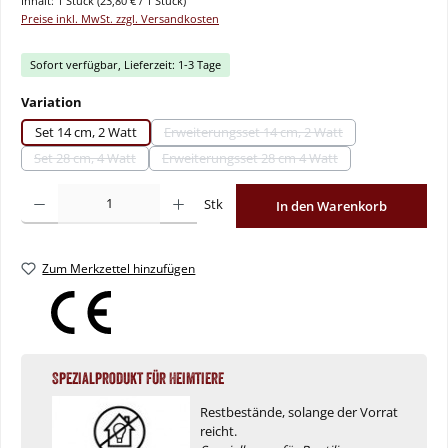
Inhalt:
1 Stück
(23,80 € / 1 Stück)
Preise inkl. MwSt. zzgl. Versandkosten
Sofort verfügbar, Lieferzeit: 1-3 Tage
auswählen
Variation
Set 14 cm, 2 Watt
Erweiterungsset 14 cm, 2 Watt
(Diese Option ist zurzeit nicht verfügb
Set 28 cm, 4 Watt
Erweiterungsset 28 cm 4 Watt
(Diese Option ist zurzeit nicht verfügbar.)
(Diese Option ist zurzeit nicht verfügba
Produkt Anzahl: Gib den gewünschten Wert ein oder benutze die Schaltflächen um
Stk
In den Warenkorb
Zum Merkzettel hinzufügen
Spezialprodukt für Heimtiere
Restbestände, solange der Vorrat
reicht.