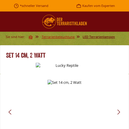
Zum Hauptinhalt springen
*schneller Versand
Kaufen vom Experten
Sie sind hier:
Terrarienbeleuchtung
LED Terrarienlampen
Set 14 cm, 2 Watt
Bildergalerie überspringen