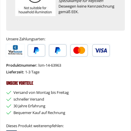
Speziallampe für Reptilien
Deswegen keine Kennzeichnung
gemäß EEK.
Unsere Zahlungsarten:
Vorkasse
PayPal
Später Bezahlen
Kredit- oder Debitkarte
Produktnummer:
lsm-14-63963
Lieferzeit:
1-3 Tage
Unsere Vorteile
Versand von Montag bis Freitag
schneller Versand
30 Jahre Erfahrung
Bequemer Kauf auf Rechnung
Dieses Produkt weiterempfehlen: