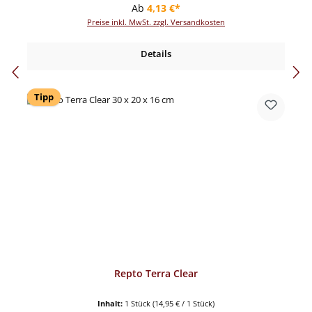
Regulärer Preis:
Ab
4,13 €*
Preise inkl. MwSt. zzgl. Versandkosten
Details
Tipp
Repto Terra Clear
Inhalt:
1 Stück
(14,95 € / 1 Stück)