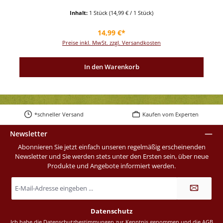
Inhalt:
1 Stück
(14,99 € / 1 Stück)
Regulärer Preis:
14,99 €*
Preise inkl. MwSt. zzgl. Versandkosten
In den Warenkorb
*schneller Versand
Kaufen vom Experten
Newsletter
Abonnieren Sie jetzt einfach unseren regelmäßig erscheinenden
Newsletter und Sie werden stets unter den Ersten sein, über neue
Produkte und Angebote informiert werden.
E-
Mail-
Adresse
*
Datenschutz
Ich habe die
Datenschutzbestimmungen
zur Kenntnis genommen und die
AGB