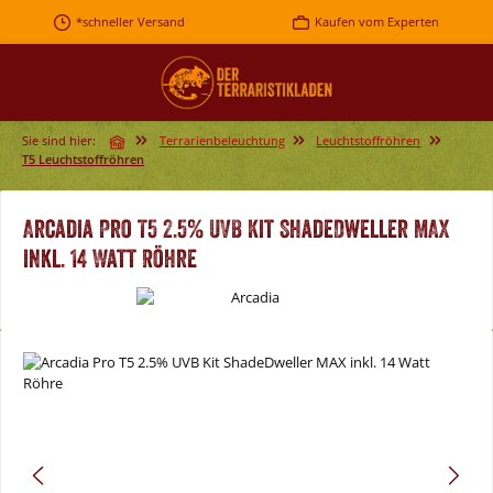
Zum Hauptinhalt springen
*schneller Versand
Kaufen vom Experten
Sie sind hier:
Terrarienbeleuchtung
Leuchtstoffröhren
T5 Leuchtstoffröhren
Arcadia Pro T5 2.5% UVB Kit ShadeDweller MAX
inkl. 14 Watt Röhre
Bildergalerie überspringen