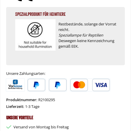
Spezialprodukt für Heimtiere
Restbestände, solange der Vorrat
reicht.
Speziallampe für Reptilien
Deswegen keine Kennzeichnung
gemäß EEK.
Unsere Zahlungsarten:
Vorkasse
PayPal
Später Bezahlen
Kredit- oder Debitkarte
Produktnummer:
R2100295
Lieferzeit:
1-3 Tage
Unsere Vorteile
Versand von Montag bis Freitag