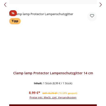
Rabatt
%
Tipp
Clamp lamp Protector Lampenschutzgitter 14 cm
Inhalt:
1 Stück
(8,99 € / 1 Stück)
Verkaufspreis:
Regulärer Preis:
8,99 €*
UVP 10,79 €*
(16.68% gespart)
Preise inkl. MwSt. zzgl. Versandkosten