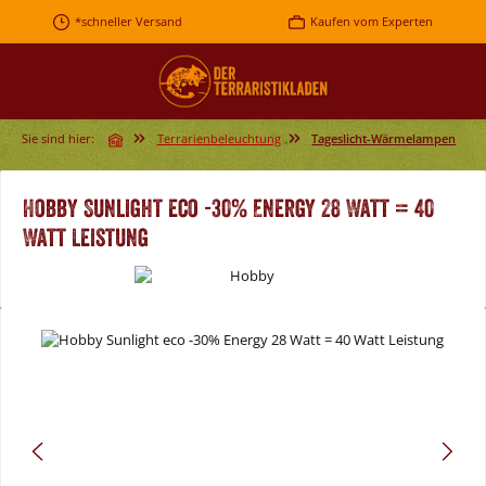
Zum Hauptinhalt springen
*schneller Versand
Kaufen vom Experten
Sie sind hier:
Terrarienbeleuchtung
Tageslicht-Wärmelampen
Hobby Sunlight eco -30% Energy 28 Watt = 40
Watt Leistung
Bildergalerie überspringen