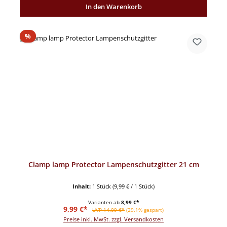
In den Warenkorb
Rabatt
%
Clamp lamp Protector Lampenschutzgitter 21 cm
Inhalt:
1 Stück
(9,99 € / 1 Stück)
Varianten ab
8,99 €*
Verkaufspreis:
Regulärer Preis:
9,99 €*
UVP 14,09 €*
(29.1% gespart)
Preise inkl. MwSt. zzgl. Versandkosten