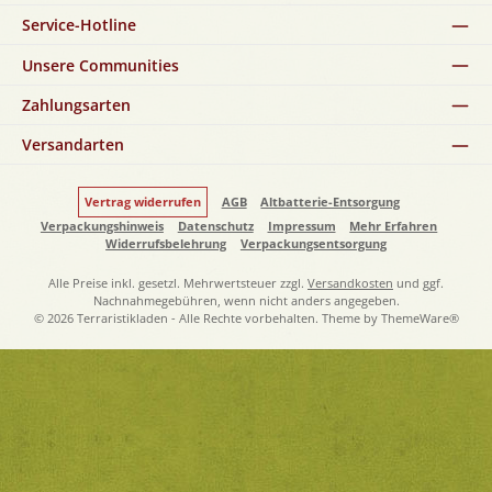
Service-Hotline
Unsere Communities
Zahlungsarten
Versandarten
Vertrag widerrufen
AGB
Altbatterie-Entsorgung
Verpackungshinweis
Datenschutz
Impressum
Mehr Erfahren
Widerrufsbelehrung
Verpackungsentsorgung
Alle Preise inkl. gesetzl. Mehrwertsteuer zzgl.
Versandkosten
und ggf.
Nachnahmegebühren, wenn nicht anders angegeben.
© 2026 Terraristikladen - Alle Rechte vorbehalten. Theme by
ThemeWare®