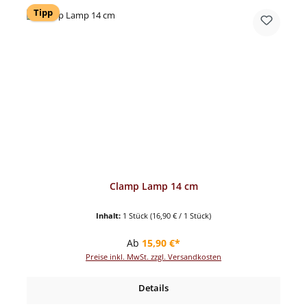
Tipp
Clamp Lamp 14 cm
Inhalt:
1 Stück
(16,90 € / 1 Stück)
Regulärer Preis:
Ab
15,90 €*
Preise inkl. MwSt. zzgl. Versandkosten
Details