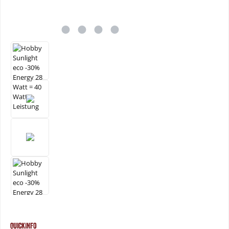
QuickInfo