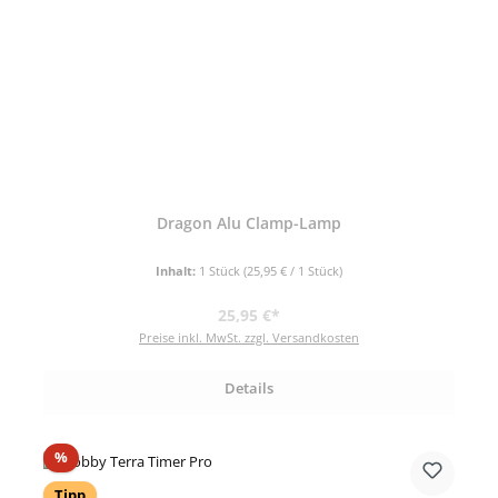
Dragon Alu Clamp-Lamp
Inhalt:
1 Stück
(25,95 € / 1 Stück)
Regulärer Preis:
25,95 €*
Preise inkl. MwSt. zzgl. Versandkosten
Details
Rabatt
%
Tipp