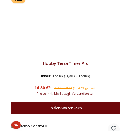
Hobby Terra Timer Pro
Inhalt:
1 Stück
(14,80 € / 1 Stück)
Verkaufspreis:
Regulärer Preis:
14,80 €*
UVP 20,69 €*
(28.47% gespart)
Preise inkl. MwSt. zzgl. Versandkosten
In den Warenkorb
Rabatt
%