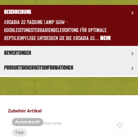
Beschreibung
Arcadia D3 Basking Lamp 160W -
Hochleistungsterrarienbeleuchtung für optimale
Reptilienpflege Entdecken Sie die Arcadia D3…
Mehr
Bewertungen
Produktsicherheitsinformationen
Produktgalerie überspringen
Zubehör Artikel
Ausverkauft
Tipp