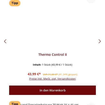
Tipp
Thermo Control II
Inhalt:
1 Stück
(43,99 € / 1 Stück)
Verkaufspreis:
Regulärer Preis:
43,99 €*
UVP 74,99 €*
(41.34% gespart)
Preise inkl. MwSt. zzgl. Versandkosten
In den Warenkorb
Tipp