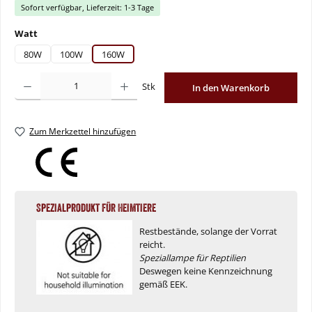
Sofort verfügbar, Lieferzeit: 1-3 Tage
auswählen
Watt
80W
100W
160W
Produkt Anzahl: Gib den gewünschten Wert ein oder benutze die Schaltflächen um
Stk
In den Warenkorb
Zum Merkzettel hinzufügen
Spezialprodukt für Heimtiere
Restbestände, solange der Vorrat
reicht.
Speziallampe für Reptilien
Deswegen keine Kennzeichnung
gemäß EEK.