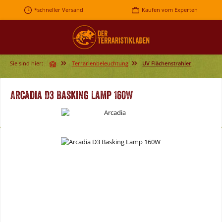
Zum Hauptinhalt springen
*schneller Versand
Kaufen vom Experten
Sie sind hier:
Terrarienbeleuchtung
UV Flächenstrahler
Arcadia D3 Basking Lamp 160W
Bildergalerie überspringen