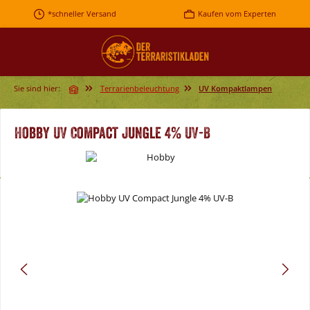
Zum Hauptinhalt springen
*schneller Versand
Kaufen vom Experten
Sie sind hier:
Terrarienbeleuchtung
UV Kompaktlampen
Hobby UV Compact Jungle 4% UV-B
Bildergalerie überspringen