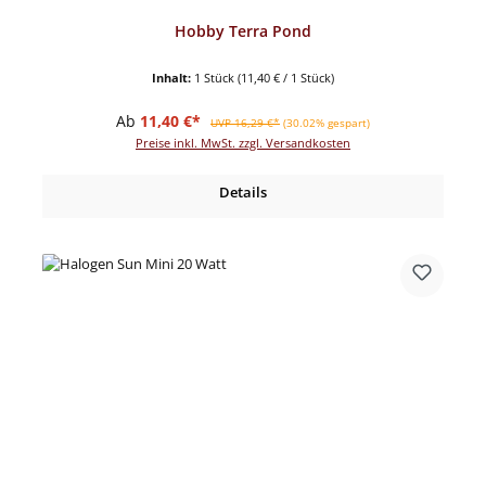
Hobby Terra Pond
Inhalt:
1 Stück
(11,40 € / 1 Stück)
Verkaufspreis:
Regulärer Preis:
Ab
11,40 €*
UVP 16,29 €*
(30.02% gespart)
Preise inkl. MwSt. zzgl. Versandkosten
Details