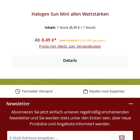
Halogen Sun Mini allen Wattstärken
Inhalt:
1 Stück
(8,49 € / 1 Stück)
Verkaufspreis:
Regulärer Preis:
Ab
8,49 €*
UVP 12,99 €*
(34.64% gespart)
Preise inkl. MwSt. zzgl. Versandkosten
Details
*schneller Versand
Kaufen vom Experten
Newsletter
Abonnieren Sie jetzt einfach unseren regelmäßig erscheinenden
Newsletter und Sie werden stets unter den Ersten sein, über neue
Produkte und Angebote informiert werden.
E-
Mail-