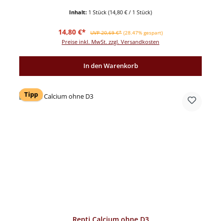
Inhalt:
1 Stück
(14,80 € / 1 Stück)
Verkaufspreis:
Regulärer Preis:
14,80 €*
UVP 20,69 €*
(28.47% gespart)
Preise inkl. MwSt. zzgl. Versandkosten
In den Warenkorb
Tipp
Repti Calcium ohne D3