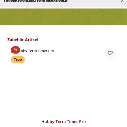
Produktgalerie überspringen
Zubehör Artikel
Rabatt
%
Tipp
Hobby Terra Timer Pro